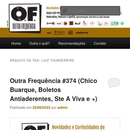
Pular
Pular
Novidades e curiosidades de bandas e artistas nacionais
para
para
Pesqu
o
o
conteúdo
conteúdo
Outra Frequência
principal
secundário
Menu
Home
Outra o quê?
Recomendações
Contato
principal
ARQUIVO DA TAG:
LUIZ THUNDERBIRD
Outra Frequência #374 (Chico
Buarque, Boletos
Antiaderentes, Ste A Viva e +)
Publicado em
26/06/2022
por
admin