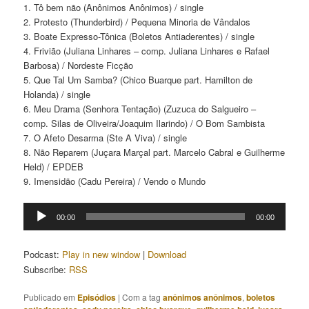
1. Tô bem não (Anônimos Anônimos) / single
2. Protesto (Thunderbird) / Pequena Minoria de Vândalos
3. Boate Expresso-Tônica (Boletos Antiaderentes) / single
4. Frivião (Juliana Linhares – comp. Juliana Linhares e Rafael
Barbosa) / Nordeste Ficção
5. Que Tal Um Samba? (Chico Buarque part. Hamilton de
Holanda) / single
6. Meu Drama (Senhora Tentação) (Zuzuca do Salgueiro –
comp. Silas de Oliveira/Joaquim Ilarindo) / O Bom Sambista
7. O Afeto Desarma (Ste A Viva) / single
8. Não Reparem (Juçara Marçal part. Marcelo Cabral e Guilherme
Held) / EPDEB
9. Imensidão (Cadu Pereira) / Vendo o Mundo
Tocador
00:00
00:00
de
áudio
Podcast:
Play in new window
|
Download
Subscribe:
RSS
Publicado em
Episódios
|
Com a tag
anônimos anônimos
,
boletos