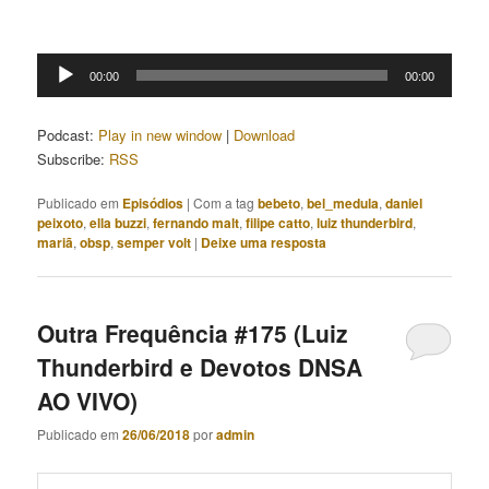
Tocador
00:00
00:00
de
áudio
Podcast:
Play in new window
|
Download
Subscribe:
RSS
Publicado em
Episódios
|
Com a tag
bebeto
,
bel_medula
,
daniel
peixoto
,
ella buzzi
,
fernando malt
,
filipe catto
,
luiz thunderbird
,
mariã
,
obsp
,
semper volt
|
Deixe uma resposta
Outra Frequência #175 (Luiz
Thunderbird e Devotos DNSA
AO VIVO)
Publicado em
26/06/2018
por
admin