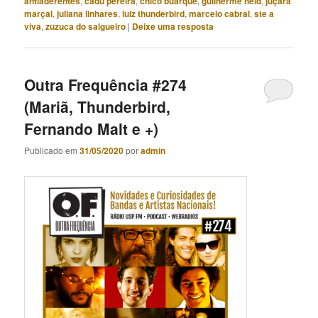
antiaderentes
,
cadu pereira
,
chico buarque
,
guilherme held
,
juçara
marçal
,
juliana linhares
,
luiz thunderbird
,
marcelo cabral
,
ste a
viva
,
zuzuca do salgueiro
|
Deixe uma resposta
Outra Frequência #274
(Mariã, Thunderbird,
Fernando Malt e +)
Publicado em
31/05/2020
por
admin