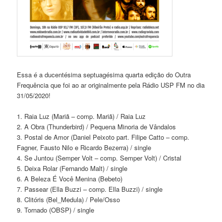
Essa é a ducentésima septuagésima quarta edição do Outra
Frequência que foi ao ar originalmente pela Rádio USP FM no dia
31/05/2020!
1. Raia Luz (Mariã – comp. Mariã) / Raia Luz
2. A Obra (Thunderbird) / Pequena Minoria de Vândalos
3. Postal de Amor (Daniel Peixoto part. Filipe Catto – comp.
Fagner, Fausto Nilo e Ricardo Bezerra) / single
4. Se Juntou (Semper Volt – comp. Semper Volt) / Cristal
5. Deixa Rolar (Fernando Malt) / single
6. A Beleza É Você Menina (Bebeto)
7. Passear (Ella Buzzi – comp. Ella Buzzi) / single
8. Clitóris (Bel_Medula) / Pele/Osso
9. Tornado (OBSP) / single