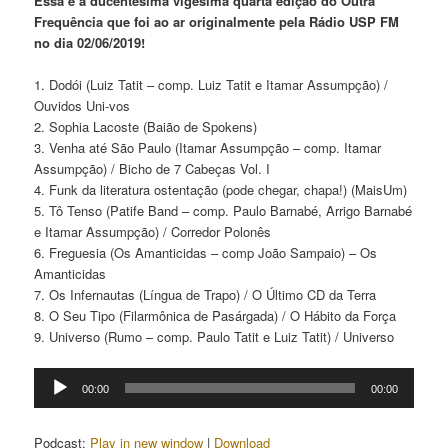
Essa é a ducentésima vigésima quarta edição do Outra
Frequência que foi ao ar originalmente pela Rádio USP FM
no dia 02/06/2019!
1. Dodói (Luiz Tatit – comp. Luiz Tatit e Itamar Assumpção) /
Ouvidos Uni-vos
2. Sophia Lacoste (Baião de Spokens)
3. Venha até São Paulo (Itamar Assumpção – comp. Itamar
Assumpção) / Bicho de 7 Cabeças Vol. I
4. Funk da literatura ostentação (pode chegar, chapa!) (MaisUm)
5. Tô Tenso (Patife Band – comp. Paulo Barnabé, Arrigo Barnabé
e Itamar Assumpção) / Corredor Polonês
6. Freguesia (Os Amanticidas – comp João Sampaio) – Os
Amanticidas
7. Os Infernautas (Língua de Trapo) / O Último CD da Terra
8. O Seu Tipo (Filarmônica de Pasárgada) / O Hábito da Força
9. Universo (Rumo – comp. Paulo Tatit e Luiz Tatit) / Universo
Tocador
00:00
00:00
de
áudio
Podcast:
Play in new window
|
Download