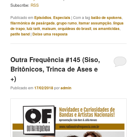
Subscribe:
RSS
Publicado em
Episódios
,
Especiais
|
Com a tag
baião de spokens
,
filarmônica de pasárgada
,
grupo rumo
,
itamar assumpção
,
língua
de trapo
,
luiz tatit
,
maisum
,
orquídeas do brasil
,
os amanticidas
,
patife band
|
Deixe uma resposta
Outra Frequência #145 (Siso,
Britônicos, Trinca de Ases e
+)
Publicado em
17/02/2018
por
admin