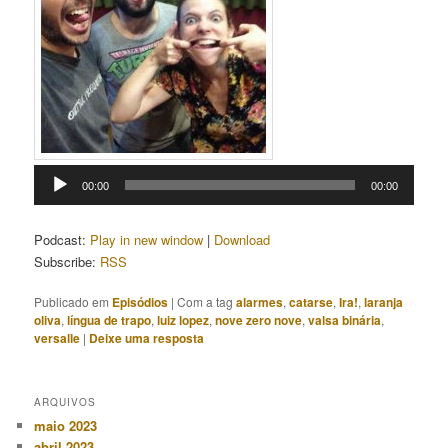
Tocador
00:00
00:00
de
áudio
Podcast:
Play in new window
|
Download
Subscribe:
RSS
Publicado em
Episódios
|
Com a tag
alarmes
,
catarse
,
Ira!
,
laranja
oliva
,
língua de trapo
,
luiz lopez
,
nove zero nove
,
valsa binária
,
versalle
|
Deixe uma resposta
ARQUIVOS
maio 2023
abril 2023