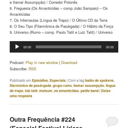
e Itamar Assumpção) / Corredor Polonês
6. Freguesia (Os Amanticidas – comp João Sampaio) – Os
Amanticidas
7. Os Infernautas (Língua de Trapo) / O Último CD da Terra
8. O Seu Tipo (Filarmônica de Pasárgada) / O Hábito da Força
9. Universo (Rumo – comp. Paulo Tatit e Luiz Tatit) / Universo
Tocador
00:00
00:00
de
áudio
Podcast:
Play in new window
|
Download
Subscribe:
RSS
Publicado em
Episódios
,
Especiais
|
Com a tag
baião de spokens
,
filarmônica de pasárgada
,
grupo rumo
,
itamar assumpção
,
língua
de trapo
,
luiz tatit
,
maisum
,
os amanticidas
,
patife band
|
Deixe
uma resposta
Outra Frequência #224