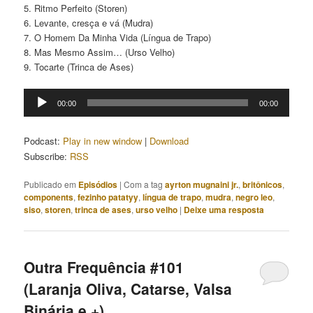
5. Ritmo Perfeito (Storen)
6. Levante, cresça e vá (Mudra)
7. O Homem Da Minha Vida (Língua de Trapo)
8. Mas Mesmo Assim… (Urso Velho)
9. Tocarte (Trinca de Ases)
Tocador
00:00
00:00
de
áudio
Podcast:
Play in new window
|
Download
Subscribe:
RSS
Publicado em
Episódios
|
Com a tag
ayrton mugnaini jr.
,
britônicos
,
components
,
fezinho patatyy
,
língua de trapo
,
mudra
,
negro leo
,
siso
,
storen
,
trinca de ases
,
urso velho
|
Deixe uma resposta
Outra Frequência #101
(Laranja Oliva, Catarse, Valsa
Binária e +)