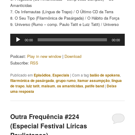
Amanticidas
7. Os Infernautas (Língua de Trapo) / O Último CD da Terra
8. O Seu Tipo (Filarmônica de Pasárgada) / O Hábito da Força
9. Universo (Rumo – comp. Paulo Tatit e Luiz Tatit) / Universo
Tocador
00:00
00:00
de
áudio
Podcast:
Play in new window
|
Download
Subscribe:
RSS
Publicado em
Episódios
,
Especiais
|
Com a tag
baião de spokens
,
filarmônica de pasárgada
,
grupo rumo
,
itamar assumpção
,
língua
de trapo
,
luiz tatit
,
maisum
,
os amanticidas
,
patife band
|
Deixe
uma resposta
Outra Frequência #224
(Especial Festival Líricas
Paulistanas)