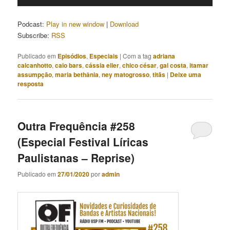
de
áudio
Podcast:
Play in new window
|
Download
Subscribe:
RSS
Publicado em
Episódios
,
Especiais
|
Com a tag
adriana
calcanhotto
,
caio bars
,
cássia eller
,
chico césar
,
gal costa
,
itamar
assumpção
,
maria bethânia
,
ney matogrosso
,
titãs
|
Deixe uma
resposta
Outra Frequência #258
(Especial Festival Líricas
Paulistanas – Reprise)
Publicado em
27/01/2020
por
admin