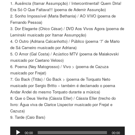
1. Ausência (Itamar Assumpção) / Intercontinental! Quem Diria!
Era Só O Que Faltava!!! (poema de Ademir Assunção)
2. Sonho Impossível (Maria Bethania) / AO VIVO (poema de
Fernando Pessoa)
3. Dor Elegante (Chico César) / DVD Aos Vivos Agora (poema de
Leminski musicado por Itamar Assumpção)
4. O Outro (Adriana Calcanhotto) / Público (poema ‘7’ de Mario
de Sá Carneiro musicado por Adriana)
5. O Amor (Gal Costa) / Acústico MTV (poema de Maiakovski
musicado por Caetano Veloso)
6. Poema (Ney Matogrosso) / Vivo > (poema de Cazuza
musicado por Frejat)
7. Go Back (Titãs) / Go Back > (poema de Torquato Neto
musicado por Sergio Britto – também é declamado o poema
Andar Andei do mesmo Torquato durante a música)
8. Que o Deus Venha (Cássia Eller) / Cássia Eller (trecho do
livro: Água viva de Clarice Lispector musicado por Frejat e
Cazuza)
9. Tarde (Caio Bars)
Tocador
00:00
00:00