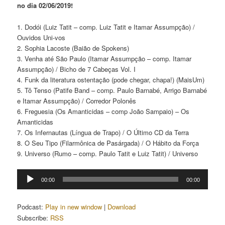
no dia 02/06/2019!
1. Dodói (Luiz Tatit – comp. Luiz Tatit e Itamar Assumpção) /
Ouvidos Uni-vos
2. Sophia Lacoste (Baião de Spokens)
3. Venha até São Paulo (Itamar Assumpção – comp. Itamar
Assumpção) / Bicho de 7 Cabeças Vol. I
4. Funk da literatura ostentação (pode chegar, chapa!) (MaisUm)
5. Tô Tenso (Patife Band – comp. Paulo Barnabé, Arrigo Barnabé
e Itamar Assumpção) / Corredor Polonês
6. Freguesia (Os Amanticidas – comp João Sampaio) – Os
Amanticidas
7. Os Infernautas (Língua de Trapo) / O Último CD da Terra
8. O Seu Tipo (Filarmônica de Pasárgada) / O Hábito da Força
9. Universo (Rumo – comp. Paulo Tatit e Luiz Tatit) / Universo
Tocador
00:00
00:00
de
áudio
Podcast:
Play in new window
|
Download
Subscribe:
RSS