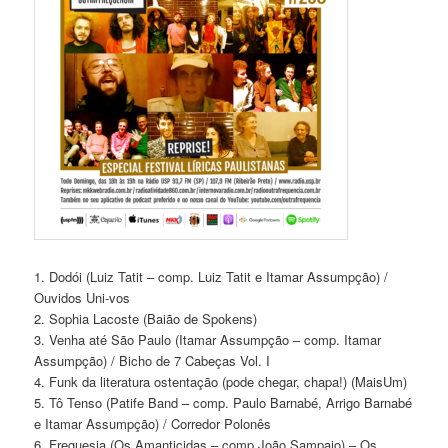
1. Dodói (Luiz Tatit – comp. Luiz Tatit e Itamar Assumpção) /
Ouvidos Uni-vos
2. Sophia Lacoste (Baião de Spokens)
3. Venha até São Paulo (Itamar Assumpção – comp. Itamar
Assumpção) / Bicho de 7 Cabeças Vol. I
4. Funk da literatura ostentação (pode chegar, chapa!) (MaisUm)
5. Tô Tenso (Patife Band – comp. Paulo Barnabé, Arrigo Barnabé
e Itamar Assumpção) / Corredor Polonês
6. Freguesia (Os Amanticidas – comp João Sampaio) – Os