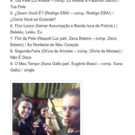
4. Tua Pele (Lu Avellar – comp. Lu Avellar e Paulinho Dáfilin) /
Tua Pele
5. ¿Quem Você É? (Rodrigo EBA! – comp. Rodrigo EBA!) /
¿Como Você se Estende?
6. Fico Louco (Itamar Assumpção e Banda Isca de Polícia ) /
Beleléu, Leléu, Eu
7. Flor da Pele (Raquell Luz part. Zeca Baleiro – comp. Zeca
Baleiro) / Ao Nordeste do Meu Coração
8. Segunda-Feira (Olívia de Amores – comp. Olívia de Moraes) /
Não É Doce
9. O Meu Tempo (Xana Gallo part. Eugênio Bassi – comp. Xana
Gallo) / single