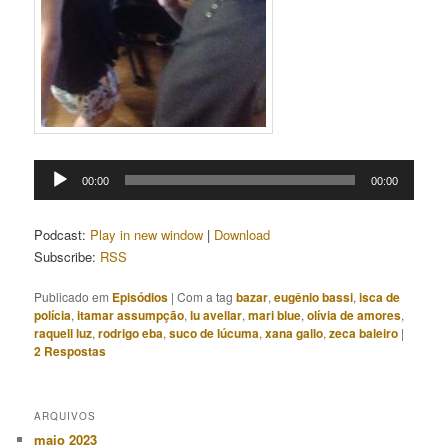
Tocador
00:00
00:00
de
áudio
Podcast:
Play in new window
|
Download
Subscribe:
RSS
Publicado em
Episódios
|
Com a tag
bazar
,
eugênio bassi
,
isca de
polícia
,
itamar assumpção
,
lu avellar
,
mari blue
,
olívia de amores
,
raquell luz
,
rodrigo eba
,
suco de lúcuma
,
xana gallo
,
zeca baleiro
|
2
Respostas
ARQUIVOS
maio 2023