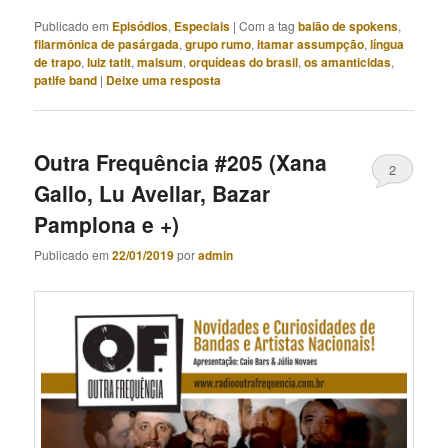
Publicado em
Episódios
,
Especiais
|
Com a tag
baião de spokens
,
filarmônica de pasárgada
,
grupo rumo
,
itamar assumpção
,
língua
de trapo
,
luiz tatit
,
maisum
,
orquídeas do brasil
,
os amanticidas
,
patife band
|
Deixe uma resposta
Outra Frequência #205 (Xana
2
Gallo, Lu Avellar, Bazar
Pamplona e +)
Publicado em
22/01/2019
por
admin