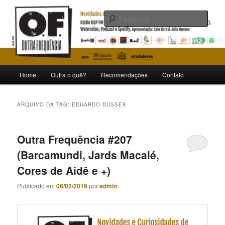
Pular
Pular
Novidades e curiosidades de bandas e artistas nacionais
para
para
Pesqu
o
o
conteúdo
conteúdo
Outra Frequência
principal
secundário
Menu
Home
Outra o quê?
Recomendações
Contato
principal
ARQUIVO DA TAG:
EDUARDO DUSSEK
Outra Frequência #207
(Barcamundi, Jards Macalé,
Cores de Aidê e +)
Publicado em
06/02/2019
por
admin