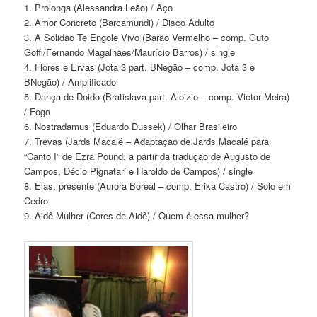
1. Prolonga (Alessandra Leão) / Aço
2. Amor Concreto (Barcamundi) / Disco Adulto
3. A Solidão Te Engole Vivo (Barão Vermelho – comp. Guto
Goffi/Fernando Magalhães/Maurício Barros) / single
4. Flores e Ervas (Jota 3 part. BNegão – comp. Jota 3 e
BNegão) / Amplificado
5. Dança de Doido (Bratislava part. Aloizio – comp. Victor Meira)
/ Fogo
6. Nostradamus (Eduardo Dussek) / Olhar Brasileiro
7. Trevas (Jards Macalé – Adaptação de Jards Macalé para
“Canto I” de Ezra Pound, a partir da tradução de Augusto de
Campos, Décio Pignatari e Haroldo de Campos) / single
8. Elas, presente (Aurora Boreal – comp. Erika Castro) / Solo em
Cedro
9. Aidê Mulher (Cores de Aidê) / Quem é essa mulher?