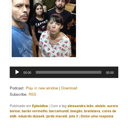
Tocador
00:00
00:00
de
áudio
Podcast:
Play in new window
|
Download
Subscribe:
RSS
Publicado em
Episódios
|
Com a tag
alessandra leão
,
aloizio
,
aurora
boreal
,
barão vermelho
,
barcamundi
,
bnegão
,
bratislava
,
cores de
aidê
,
eduardo dussek
,
jards macalé
,
jota 3
|
Deixe uma resposta