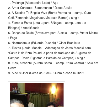
1. Prolonga (Alessandra Leão) / Aço
2. Amor Concreto (Barcamundi) / Disco Adulto
3. A Solidão Te Engole Vivo (Barão Vermelho – comp. Guto
Goffi/Fernando Magalhães/Maurício Barros) / single
4. Flores e Ervas (Jota 3 part. BNegão – comp. Jota 3 e
BNegão) / Amplificado
5. Dança de Doido (Bratislava part. Aloizio – comp. Victor Meira)
/ Fogo
6. Nostradamus (Eduardo Dussek) / Olhar Brasileiro
7. Trevas (Jards Macalé – Adaptação de Jards Macalé para
“Canto I” de Ezra Pound, a partir da tradução de Augusto de
Campos, Décio Pignatari e Haroldo de Campos) / single
8. Elas, presente (Aurora Boreal – comp. Erika Castro) / Solo em
Cedro
9. Aidê Mulher (Cores de Aidê) / Quem é essa mulher?