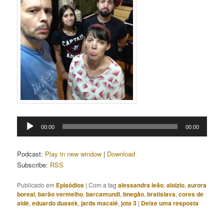
Tocador
00:00
00:00
de
áudio
Podcast:
Play in new window
|
Download
Subscribe:
RSS
Publicado em
Episódios
|
Com a tag
alessandra leão
,
aloizio
,
aurora
boreal
,
barão vermelho
,
barcamundi
,
bnegão
,
bratislava
,
cores de
aidê
,
eduardo dussek
,
jards macalé
,
jota 3
|
Deixe uma resposta