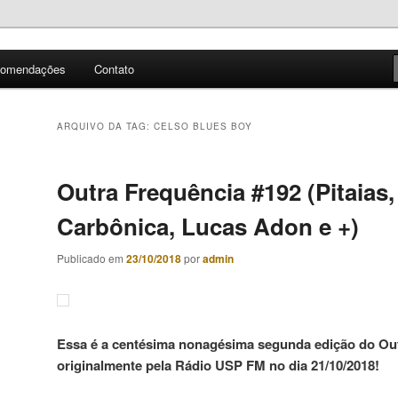
ndas e artistas nacionais
omendações
Contato
ncia
ARQUIVO DA TAG:
CELSO BLUES BOY
Outra Frequência #192 (Pitaias,
Carbônica, Lucas Adon e +)
Publicado em
23/10/2018
por
admin
Essa é a centésima nonagésima segunda edição do Outr
originalmente pela Rádio USP FM no dia 21/10/2018!