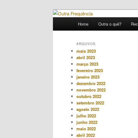
Pular
Pular
Novidades e curiosidades de ba
para
para
Menu
Home
Outra o quê?
Rec
o
o
principal
Outra Frequê
conteúdo
conteúdo
principal
secundário
ARQUIVOS
maio 2023
abril 2023
março 2023
fevereiro 2023
janeiro 2023
dezembro 2022
novembro 2022
outubro 2022
setembro 2022
agosto 2022
julho 2022
junho 2022
maio 2022
abril 2022