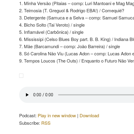
1. Minha Versão (Pitaias – comp: Luri Mantoani e Mag Magr
2. Teimosia (T. Greguol & Rodrigo EBA!) / Comequié?
3. Detergente (Samuca e a Selva – comp: Samuel Samuca
4. Bicho Solto (Tai Veroto) / single
5. Inflamável (Carbônica) / single
6. Mississipi (Celso Blues Boy part. B. B. King) / Indiana B
7. Mãe (Barcamundi – comp: João Barreira) / single
8. Só Carolina Não Viu (Lucas Adon – comp: Lucas Adon e 
9. Tempos Loucos (The Outs) / Enquanto o Futuro Não V
Podcast:
Play in new window
|
Download
Subscribe:
RSS