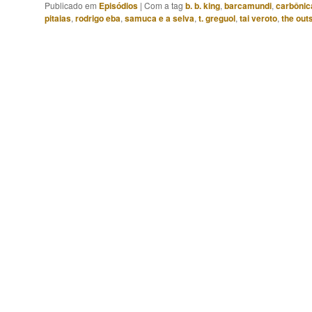
Publicado em
Episódios
|
Com a tag
b. b. king
,
barcamundi
,
carbônic
pitaias
,
rodrigo eba
,
samuca e a selva
,
t. greguol
,
tai veroto
,
the out