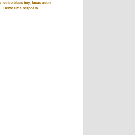
a
,
celso blues boy
,
lucas adon
,
s
|
Deixe uma resposta