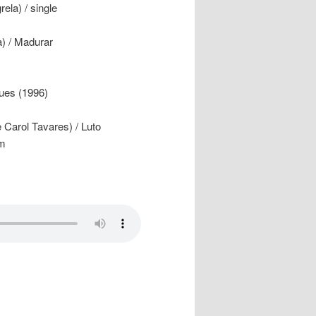
ela) / single
) / Madurar
lues (1996)
Carol Tavares) / Luto
em