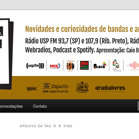
ndas e artistas nacionais
ncia
omendações
Contato
ARQUIVO DA TAG:
B. B. KING