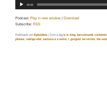
Tocador
00:00
de
áudio
Podcast:
Play in new window
|
Download
Subscribe:
RSS
Publicado em
Episódios
|
Com a tag
b. b. king
,
barcamundi
,
carbônic
pitaias
,
rodrigo eba
,
samuca e a selva
,
t. greguol
,
tai veroto
,
the out