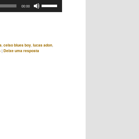
Use
00:00
as
setas
para
cima
ou
a
,
celso blues boy
,
lucas adon
,
para
s
|
Deixe uma resposta
baixo
para
aumentar
ou
diminuir
o
volume.