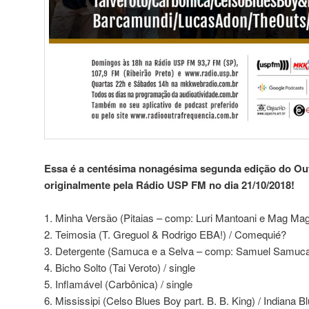
Essa é a centésima nonagésima segunda edição do Outr
originalmente pela Rádio USP FM no dia 21/10/2018!
1. Minha Versão (Pitaias – comp: Luri Mantoani e Mag Magr
2. Teimosia (T. Greguol & Rodrigo EBA!) / Comequié?
3. Detergente (Samuca e a Selva – comp: Samuel Samuca
4. Bicho Solto (Tai Veroto) / single
5. Inflamável (Carbônica) / single
6. Mississipi (Celso Blues Boy part. B. B. King) / Indiana B