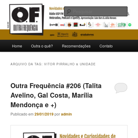
Pular
Pular
Novidades e curiosidades de bandas e artistas nacionais
para
para
Pesqu
o
o
conteúdo
conteúdo
Outra Frequência
principal
secundário
Menu
Home
Outra o quê?
Recomendações
Contato
principal
ARQUIVO DA TAG:
VITOR PIRRALHO & UNIDADE
Outra Frequência #206 (Talita
Avelino, Gal Costa, Marília
Mendonça e +)
Publicado em
29/01/2019
por
admin