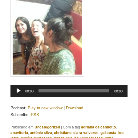
Tocador
00:00
00:00
de
áudio
Podcast:
Play in new window
|
Download
Subscribe:
RSS
Publicado em
Uncategorized
|
Com a tag
adriana calcanhotto
,
anavitoria
,
antônio silva
,
christiano
,
clara valverde
,
gal costa
,
leo
,
,
,
,