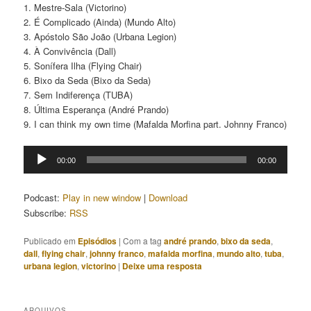
1. Mestre-Sala (Victorino)
2. É Complicado (Ainda) (Mundo Alto)
3. Apóstolo São João (Urbana Legion)
4. À Convivência (Dall)
5. Sonífera Ilha (Flying Chair)
6. Bixo da Seda (Bixo da Seda)
7. Sem Indiferença (TUBA)
8. Última Esperança (André Prando)
9. I can think my own time (Mafalda Morfina part. Johnny Franco)
Tocador
00:00
00:00
de
áudio
Podcast:
Play in new window
|
Download
Subscribe:
RSS
Publicado em
Episódios
|
Com a tag
andré prando
,
bixo da seda
,
dall
,
flying chair
,
johnny franco
,
mafalda morfina
,
mundo alto
,
tuba
,
urbana legion
,
victorino
|
Deixe uma resposta
ARQUIVOS