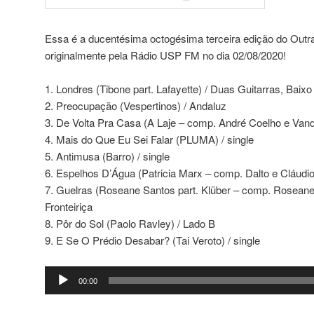
Essa é a ducentésima octogésima terceira edição do Outra
originalmente pela Rádio USP FM no dia 02/08/2020!
1. Londres (Tibone part. Lafayette) / Duas Guitarras, Baixo
2. Preocupação (Vespertinos) / Andaluz
3. De Volta Pra Casa (A Laje – comp. André Coelho e Vande
4. Mais do Que Eu Sei Falar (PLUMA) / single
5. Antimusa (Barro) / single
6. Espelhos D’Água (Patricia Marx – comp. Dalto e Cláudio
7. Guelras (Roseane Santos part. Klüber – comp. Roseane 
Fronteiriça
8. Pôr do Sol (Paolo Ravley) / Lado B
9. E Se O Prédio Desabar? (Tai Veroto) / single
Tocador
00:00
de
áudio