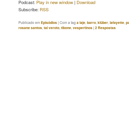
Podcast:
Play in new window
|
Download
Subscribe:
RSS
Publicado em
Episódios
|
Com a tag
a laje
,
barro
,
klüber
,
lafayette
,
p
rosane santos
,
tai veroto
,
tibone
,
vespertinos
|
2
Respostas