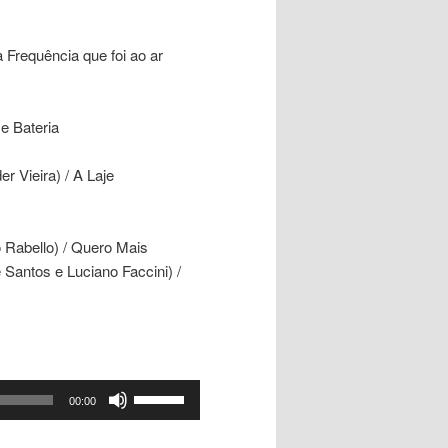
 Frequência que foi ao ar
 e Bateria
r Vieira) / A Laje
 Rabello) / Quero Mais
Santos e Luciano Faccini) /
Use
00:00
as
setas