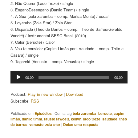
2. Não Querer (Lado Treze) / single
3. EnganoDesengano (Danilo Timm) / single
4. A Sua (bela zaremba – comp. Marisa Monte) / ecoar
5. Loyembo (Zola Star) / Zola Star
6. Disparada (Theo de Barros – comp. Theo de Barros/Geraldo
Vandré) / Instrumental SESC Brasil (2010)
7. Calor (Bersote) / Calor
8. Vou te convidar (Capim-Limão part. saudade – comp. Thito e
Casara) / single
9. Tagarelá (Venusto – comp. Venusto) / single
Tocador
00:00
00:00
de
áudio
Podcast:
Play in new window
|
Download
Subscribe:
RSS
Publicado em
Episódios
|
Com a tag
bela zaremba
,
bersote
,
capim-
limão
,
danilo timm
,
fausto fawcett
,
kellvn
,
lado treze
,
saudade
,
theo
de barros
,
venusto
,
zola star
|
Deixe uma resposta