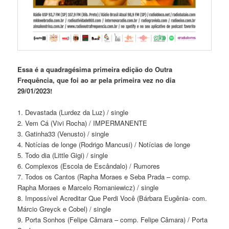
Essa é a quadragésima primeira
edição do Outra
Frequência, que foi ao ar pela primeira vez no dia
29/01/2023!
1. Devastada (Lurdez da Luz) / single
2. Vem Cá (Vivi Rocha) / IMPERMANENTE
3. Gatinha33 (Venusto) / single
4. Notícias de longe (Rodrigo Mancusi) / Notícias de longe
5. Todo dia (Little Gigi) / single
6. Complexos (Escola de Escândalo) / Rumores
7. Todos os Cantos (Rapha Moraes e Seba Prada – comp.
Rapha Moraes e Marcelo Romaniewicz) / single
8. Impossível Acreditar Que Perdi Você (Bárbara Eugênia- com.
Márcio Greyck e Cobel) / single
9. Porta Sonhos (Felipe Câmara – comp. Felipe Câmara) / Porta