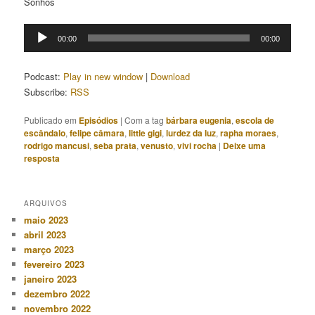
Sonhos
Tocador
00:00
00:00
de
áudio
Podcast:
Play in new window
|
Download
Subscribe:
RSS
Publicado em
Episódios
|
Com a tag
bárbara eugenia
,
escola de
escândalo
,
felipe câmara
,
little gigi
,
lurdez da luz
,
rapha moraes
,
rodrigo mancusi
,
seba prata
,
venusto
,
vivi rocha
|
Deixe uma
resposta
ARQUIVOS
maio 2023
abril 2023
março 2023
fevereiro 2023
janeiro 2023
dezembro 2022
novembro 2022