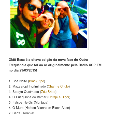
Olá!! Essa é a oitava edição da nova fase do Outra
Frequência que foi ao ar originalmente pela Rádio USP FM
no dia 29/03/2015!
1. Boa Noite (
BlackPipe
)
2. Mazzaropi Incriminado (
Charme Chulo
)
3. Soraya Queimada (
Zéu Britto
)
4. O Fusquinha do Itamar (
Ultraje a Rigor
)
5. Falsos Heróis (Munjaua)
6. O Muro (Herbert Vianna c/ Black Alien)
7. Carta (Toranja)