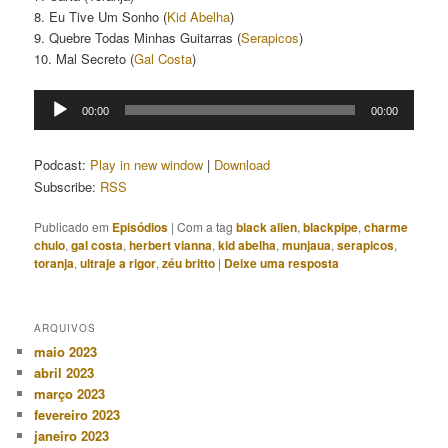
8. Eu Tive Um Sonho (
Kid Abelha
)
9. Quebre Todas Minhas Guitarras (
Serapicos
)
10. Mal Secreto (
Gal Costa
)
Tocador
00:00
00:00
de
áudio
Podcast:
Play in new window
|
Download
Subscribe:
RSS
Publicado em
Episódios
|
Com a tag
black alien
,
blackpipe
,
charme
chulo
,
gal costa
,
herbert vianna
,
kid abelha
,
munjaua
,
serapicos
,
toranja
,
ultraje a rigor
,
zéu britto
|
Deixe uma resposta
ARQUIVOS
maio 2023
abril 2023
março 2023
fevereiro 2023
janeiro 2023