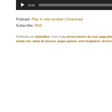
Tocador
00:00
de
áudio
Podcast:
Play in new window
|
Download
Subscribe:
RSS
Publicado em
Episódios
|
Com a tag
aurora boreal
,
da cruz
,
guga pin
nando reis
,
olívia de amores
,
pepeu gomes
,
som imaginário
,
tercei