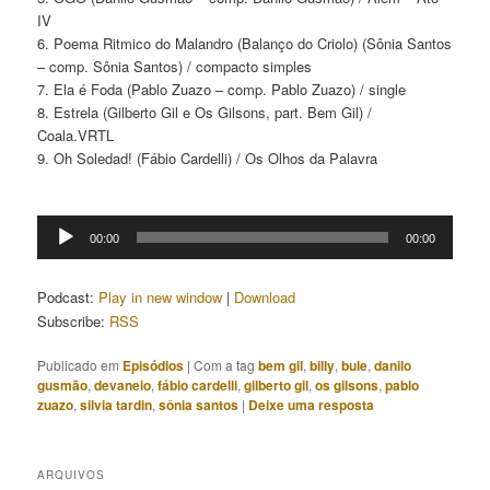
IV
6. Poema Ritmico do Malandro (Balanço do Criolo) (Sônia Santos
– comp. Sônia Santos) / compacto simples
7. Ela é Foda (Pablo Zuazo – comp. Pablo Zuazo) / single
8. Estrela (Gilberto Gil e Os Gilsons, part. Bem Gil) /
Coala.VRTL
9. Oh Soledad! (Fábio Cardelli) / Os Olhos da Palavra
Tocador
00:00
00:00
de
áudio
Podcast:
Play in new window
|
Download
Subscribe:
RSS
Publicado em
Episódios
|
Com a tag
bem gil
,
billy
,
bule
,
danilo
gusmão
,
devaneio
,
fábio cardelli
,
gilberto gil
,
os gilsons
,
pablo
zuazo
,
silvia tardin
,
sônia santos
|
Deixe uma resposta
ARQUIVOS