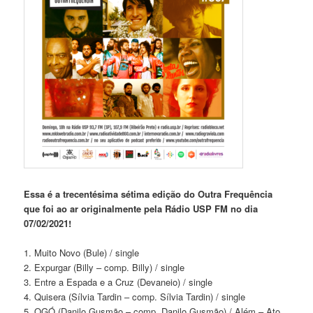
Essa é a trecentésima sétima edição do Outra Frequência
que foi ao ar originalmente pela Rádio USP FM no dia
07/02/2021!
1. Muito Novo (Bule) / single
2. Expurgar (Billy – comp. Billy) / single
3. Entre a Espada e a Cruz (Devaneio) / single
4. Quisera (Sílvia Tardin – comp. Sílvia Tardin) / single
5. OGÓ (Danilo Gusmão – comp. Danilo Gusmão) / Além – Ato