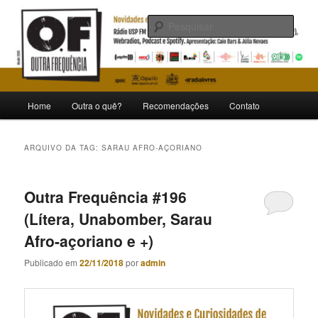
Pular
Pular
Novidades e curiosidades de bandas e artistas nacionais
para
para
Pesqu
o
o
conteúdo
conteúdo
Outra Frequência
principal
secundário
Menu
Home
Outra o quê?
Recomendações
Contato
principal
ARQUIVO DA TAG:
SARAU AFRO-AÇORIANO
Outra Frequência #196
(Lítera, Unabomber, Sarau
Afro-açoriano e +)
Publicado em
22/11/2018
por
admin