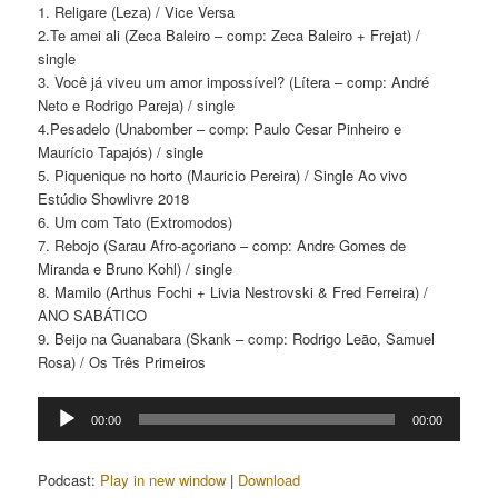
1. Religare (Leza) / Vice Versa
2.Te amei ali (Zeca Baleiro – comp: Zeca Baleiro + Frejat) /
single
3. Você já viveu um amor impossível? (Lítera – comp: André
Neto e Rodrigo Pareja) / single
4.Pesadelo (Unabomber – comp: Paulo Cesar Pinheiro e
Maurício Tapajós) / single
5. Piquenique no horto (Mauricio Pereira) / Single Ao vivo
Estúdio Showlivre 2018
6. Um com Tato (Extromodos)
7. Rebojo (Sarau Afro-açoriano – comp: Andre Gomes de
Miranda e Bruno Kohl) / single
8. Mamilo (Arthus Fochi + Livia Nestrovski & Fred Ferreira) /
ANO SABÁTICO
9. Beijo na Guanabara (Skank – comp: Rodrigo Leão, Samuel
Rosa) / Os Três Primeiros
Tocador
00:00
00:00
de
áudio
Podcast:
Play in new window
|
Download