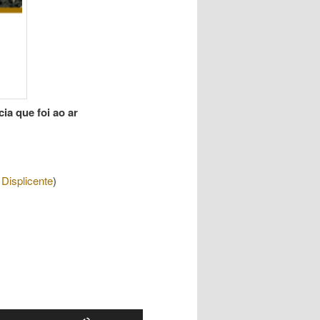
ia que foi ao ar
Displicente
)
Use