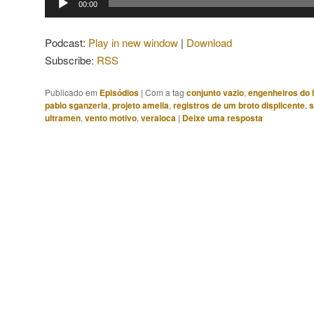
00:00
de
áudio
Podcast:
Play in new window
|
Download
Subscribe:
RSS
Publicado em
Episódios
|
Com a tag
conjunto vazio
,
engenheiros do 
pablo sganzerla
,
projeto amelia
,
registros de um broto displicente
,
s
ultramen
,
vento motivo
,
veraloca
|
Deixe uma resposta