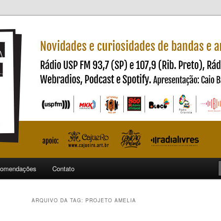
ndas e artistas nacionais
ncia
omendações
Contato
ARQUIVO DA TAG:
PROJETO AMELIA