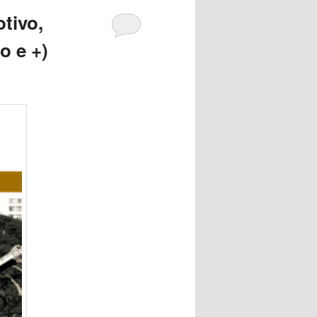
tivo,
o e +)