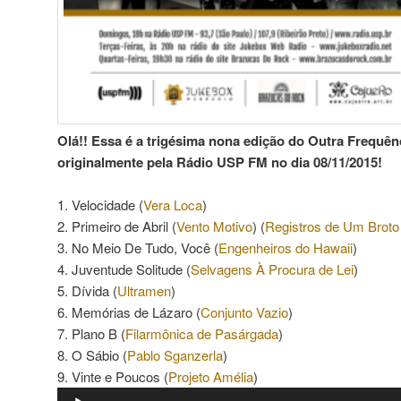
Olá!! Essa é a trigésima nona edição do Outra Frequênc
originalmente pela Rádio USP FM no dia 08/11/2015!
1. Velocidade (
Vera Loca
)
2. Primeiro de Abril (
Vento Motivo
) (
Registros de Um Broto 
3. No Meio De Tudo, Você (
Engenheiros do Hawaii
)
4. Juventude Solitude (
Selvagens À Procura de Lei
)
5. Dívida (
Ultramen
)
6. Memórias de Lázaro (
Conjunto Vazio
)
7. Plano B (
Filarmônica de Pasárgada
)
8. O Sábio (
Pablo Sganzerla
)
9. Vinte e Poucos (
Projeto Amélia
)
Tocador