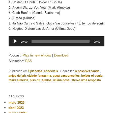
4. Holder Of Souls (Holder Of Souls)
5. Algum Dia Eu Vou Voar (Mark Almeida)
6. Cash Bonfire (Cidade Fantasma)
7. A Mão (Símios)
8. Já Não Canta o Sabiá (Guga Vasconcellos) / É tempo de sorrir
9. Noções Distorcidas de Amor (Última Dose)
Tocador
00:00
00:00
de
áudio
Podcast:
Play in new window
|
Download
Subscribe:
RSS
Publicado em
Episódios
,
Especiais
|
Com a tag
a possível banda
,
anjos de jah
,
cidade fantasma
,
guga vasconcellos
,
holder of souls
,
mark almeida
,
piss off
,
símios
,
última dose
|
Deixe uma resposta
ARQUIVOS
maio 2023
abril 2023
março 2023