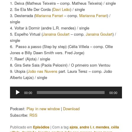
1. Deixa (Matheus Teixeira – comp. Matheus Teixeira) / single
2. Se Ela Me Der Corda (
Davi Leão
) / single
3. Desterrada (
Marianna Ferrari
– comp.
Marianna Ferrari
) /
single
4. Voltar à Dormir (andre L.R. mendes) / single
5. Espelho Virtual (
Janaina Goulart
– comp.
Janaina Goulart
) /
single
6. Passo a passo (Step by step) (Célia Villela – comp. Ollie
Jones e Billy Dawn Smith vers. Fred Jorge)
7. Rawr! (Ajota) / single
8. Gira Sete Saia (Paola Pelosini) / O primeiro som Ventou
9. Utopia (
João nas Nuvens
part. Laura Terez – comp. João
Alberto Lajús) / single
Tocador
00:00
00:00
de
áudio
Podcast:
Play in new window
|
Download
Subscribe:
RSS
Publicado em
Episódios
|
Com a tag
ajota
,
andre l. r. mendes
,
célia