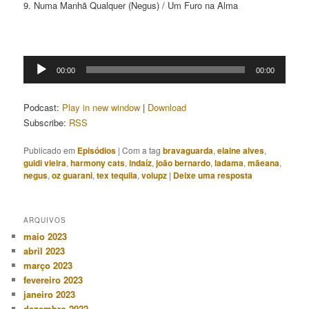
9. Numa Manhã Qualquer (Negus) / Um Furo na Alma
Tocador
00:00
00:00
de
áudio
Podcast:
Play in new window
|
Download
Subscribe:
RSS
Publicado em
Episódios
|
Com a tag
bravaguarda
,
elaine alves
,
guidi vieira
,
harmony cats
,
indaíz
,
joão bernardo
,
ladama
,
mãeana
,
negus
,
oz guarani
,
tex tequila
,
volupz
|
Deixe uma resposta
ARQUIVOS
maio 2023
abril 2023
março 2023
fevereiro 2023
janeiro 2023
dezembro 2022