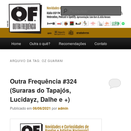
Pular
Pular
Novidades e curiosidades de bandas e artistas nacionais
para
para
Pesqu
o
o
conteúdo
conteúdo
Outra Frequência
principal
secundário
Menu
Home
Outra o quê?
Recomendações
Contato
principal
ARQUIVO DA TAG:
OZ GUARANI
Outra Frequência #324
(Suraras do Tapajós,
Lucidayz, Dalhe e +)
Publicado em
06/06/2021
por
admin