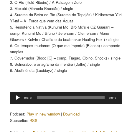
2. O Rio (Helô Ribeiro) / A Paisagem Zero
3. Moxotó (Marcela Brandão) / single
4. Suraras da Beira do Rio (Suraras do Tapajós) / Kirĩbasawa Yúri
Yí-itá – A Força que vem das Águas
5. Resistência Nativa (Kunumi Mc, Brô Mc’s e OZ Guarani –
comp. Kunumi Mc / Bruno / Jefersom / Clemerson / Mano
Glowers / Kelvin / Charlis e do beatmaker Healing Fox ) / single
6. Os tempos mudaram (O que me importa) (Bianca) / compacto
simples
7. Governador (Bloco [C] – comp. Tiagão, Obino, Shock) / single
8. Solnorabo, o anagrama da mentira (Dalhe) / single
9. Abstinência (Lucidayz) / single
Tocador
00:00
00:00
de
áudio
Podcast:
Play in new window
|
Download
Subscribe:
RSS