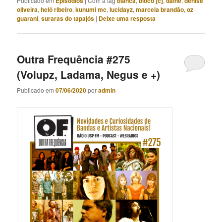
Publicado em
Episódios
|
Com a tag
bianca
,
bloco [c]
,
dalhe
,
denise
oliveira
,
helô ribeiro
,
kunumi mc
,
lucidayz
,
marcela brandão
,
oz
guarani
,
suraras do tapajós
|
Deixe uma resposta
Outra Frequência #275
(Volupz, Ladama, Negus e +)
Publicado em
07/06/2020
por
admin