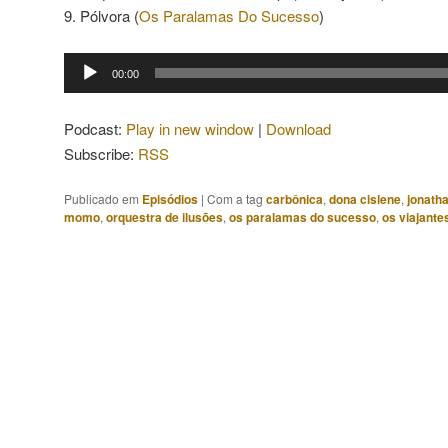
9. Pólvora (
Os Paralamas Do Sucesso
)
Tocador
00:00
de
áudio
Podcast:
Play in new window
|
Download
Subscribe:
RSS
Publicado em
Episódios
|
Com a tag
carbônica
,
dona cislene
,
jonath
momo
,
orquestra de ilusões
,
os paralamas do sucesso
,
os viajante