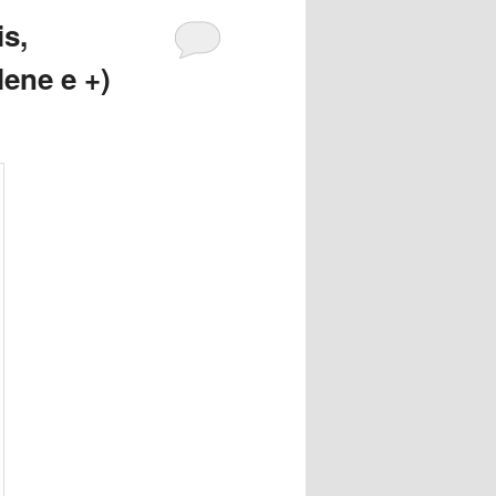
is,
lene e +)