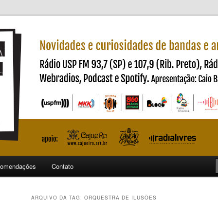
ndas e artistas nacionais
ncia
omendações
Contato
ARQUIVO DA TAG:
ORQUESTRA DE ILUSÕES