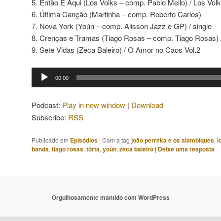
5. Então É Aqui (Los Volks – comp. Pablo Mello) / Los Vol
6. Última Canção (Martinha – comp. Roberto Carlos)
7. Nova York (Yoún – comp. Alisson Jazz e GP) / single
8. Crenças e Tramas (Tiago Rosas – comp. Tiago Rosas)
9. Sete Vidas (Zeca Baleiro) / O Amor no Caos Vol.2
Tocador
00:00
de
áudio
Podcast:
Play in new window
|
Download
Subscribe:
RSS
Publicado em
Episódios
|
Com a tag
joão perreka e os alambiques
,
l
banda
,
tiago rosas
,
tôrta
,
yoún
,
zeca baleiro
|
Deixe uma resposta
Orgulhosamente mantido com WordPress