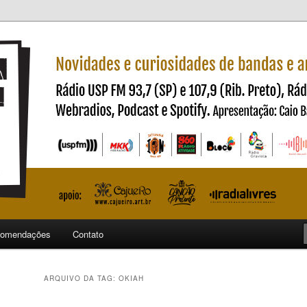
ndas e artistas nacionais
ncia
omendações
Contato
ARQUIVO DA TAG:
OKIAH