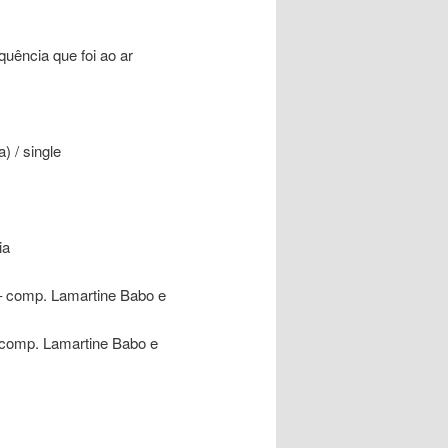
uência que foi ao ar
) / single
ia
– comp. Lamartine Babo e
 comp. Lamartine Babo e