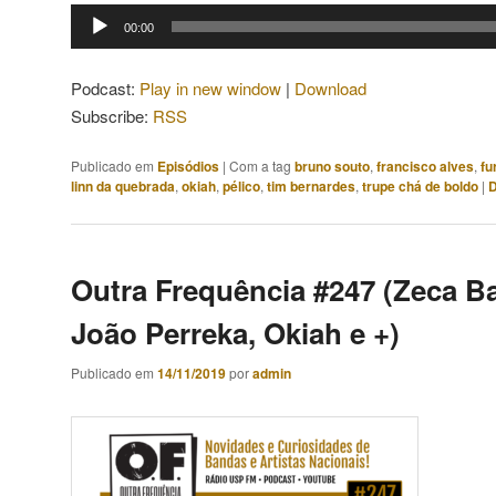
Tocador
00:00
de
áudio
Podcast:
Play in new window
|
Download
Subscribe:
RSS
Publicado em
Episódios
|
Com a tag
bruno souto
,
francisco alves
,
fu
linn da quebrada
,
okiah
,
pélico
,
tim bernardes
,
trupe chá de boldo
|
D
Outra Frequência #247 (Zeca Ba
João Perreka, Okiah e +)
Publicado em
14/11/2019
por
admin