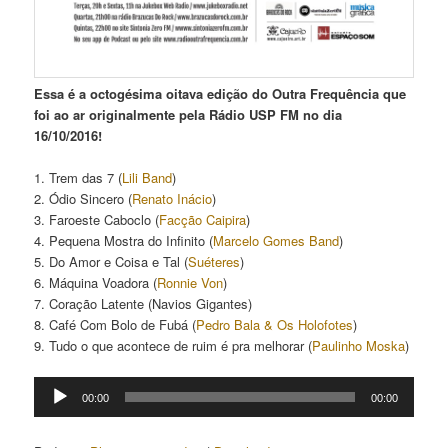
Essa é a octogésima oitava edição do Outra Frequência que
foi ao ar originalmente pela Rádio USP FM no dia
16/10/2016!
1. Trem das 7 (
Lili Band
)
2. Ódio Sincero (
Renato Inácio
)
3. Faroeste Caboclo (
Facção Caipira
)
4. Pequena Mostra do Infinito (
Marcelo Gomes Band
)
5. Do Amor e Coisa e Tal (
Suéteres
)
6. Máquina Voadora (
Ronnie Von
)
7. Coração Latente (Navios Gigantes)
8. Café Com Bolo de Fubá (
Pedro Bala & Os Holofotes
)
9. Tudo o que acontece de ruim é pra melhorar (
Paulinho Moska
)
Tocador
00:00
00:00
de
áudio