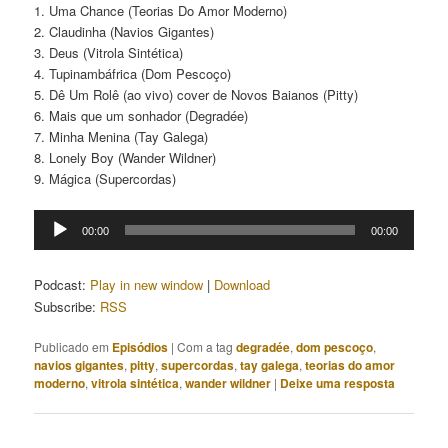
1. Uma Chance (Teorias Do Amor Moderno)
2. Claudinha (Navios Gigantes)
3. Deus (Vitrola Sintética)
4. Tupinambáfrica (Dom Pescoço)
5. Dê Um Rolê (ao vivo) cover de Novos Baianos (Pitty)
6. Mais que um sonhador (Degradée)
7. Minha Menina (Tay Galega)
8. Lonely Boy (Wander Wildner)
9. Mágica (Supercordas)
Tocador
00:00
00:00
de
áudio
Podcast:
Play in new window
|
Download
Subscribe:
RSS
Publicado em
Episódios
|
Com a tag
degradée
,
dom pescoço
,
navios gigantes
,
pitty
,
supercordas
,
tay galega
,
teorias do amor
moderno
,
vitrola sintética
,
wander wildner
|
Deixe uma resposta