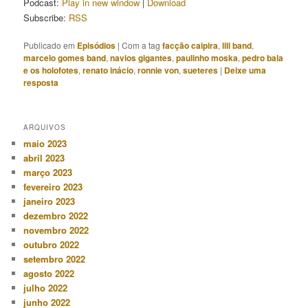
Podcast:
Play in new window
|
Download
Subscribe:
RSS
Publicado em
Episódios
|
Com a tag
facção caipira
,
lili band
,
marcelo gomes band
,
navios gigantes
,
paulinho moska
,
pedro bala
e os holofotes
,
renato inácio
,
ronnie von
,
sueteres
|
Deixe uma
resposta
ARQUIVOS
maio 2023
abril 2023
março 2023
fevereiro 2023
janeiro 2023
dezembro 2022
novembro 2022
outubro 2022
setembro 2022
agosto 2022
julho 2022
junho 2022