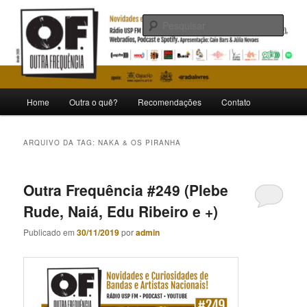
Pular
Pular
Novidades e curiosidades de bandas e artistas nacionais
para
para
Pesqu
o
o
conteúdo
conteúdo
Outra Frequência
principal
secundário
Menu
Home
Outra o quê?
Recomendações
Contato
principal
ARQUIVO DA TAG:
NAKA & OS PIRANHA
Outra Frequência #249 (Plebe
Rude, Naiá, Edu Ribeiro e +)
Publicado em
30/11/2019
por
admin