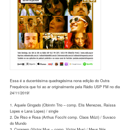
Essa é a ducentésima quadragésima nona edição do Outra
Frequência que foi ao ar originalmente pela Rádio USP FM no dia
24/11/2019!
1. Aquele Gingado (Obinrin Trio – comp. Elis Menezes, Raíssa
Lopes e Lana Lopes) / single
2. De Riso e Rosa (Arthus Focchi comp. Claos Mózi) / Suvaco
do Mundo
3. Coragem (Victor Mus – comp. Victor Mus) / Meus Nós