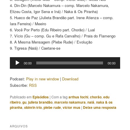
4. Din-Din (Marcelo Nakamura – comp. Marcelo Nakamura,
Elizeu Costa, Igor Sena e Iná) / Naka & Os Piranha)
5. Hueco de Paz (Julieta Brandão part. Irene Atienza – comp.
Iara Ferreira) / Meeiro
6. Você Por Perto (Edu Ribeiro part. Chorão) / Lual
7. Vício (Gu – comp. Gu e Rafa Carvalho) / Praia do Flamengo
8. A Mesma Mensagem (Plebe Rude) / Evolução
9. Tigresa (Naiá) / Caetane-se
Tocador
00:00
00:00
de
áudio
Podcast:
Play in new window
|
Download
Subscribe:
RSS
Publicado em
Episódios
|
Com a tag
arthus fochi
,
chorão
,
edu
ribeiro
,
gu
,
julieta brandão
,
marcelo nakamura
,
naiá
,
naka & os
piranha
,
obinrin trio
,
plebe rude
,
victor mus
|
Deixe uma resposta
ARQUIVOS