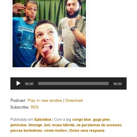
Tocador
00:00
00:00
de
áudio
Podcast:
Play in new window
|
Download
Subscribe:
RSS
Publicado em
Episódios
|
Com a tag
congo blue
,
guga pine
,
jamirulus
,
limonge
,
luni
,
musa híbrida
,
os paralamas do sucesso
,
porcas borboletas
,
vento motivo
|
Deixe uma resposta