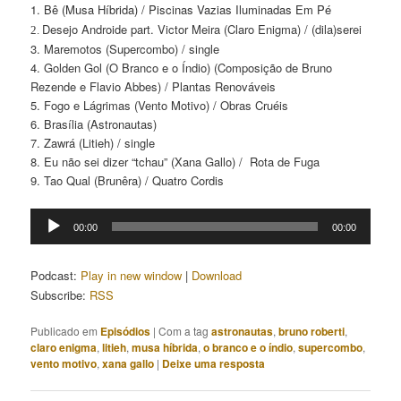
1. Bê (Musa Híbrida) / Piscinas Vazias Iluminadas Em Pé
Desejo Androide part. Victor Meira (Claro Enigma) / (dila)serei
2.
3. Maremotos (Supercombo) / single
4. Golden Gol (O Branco e o Índio) (Composição de Bruno
Rezende e Flavio Abbes) / Plantas Renováveis
5. Fogo e Lágrimas (Vento Motivo) / Obras Cruéis
6. Brasília (Astronautas)
7. Zawrá (
Litieh) / single
8. Eu não sei dizer “tchau” (Xana Gallo) / Rota de Fuga
9. Tao Qual (Brunêra) / Quatro Cordis
Tocador
00:00
00:00
de
áudio
Podcast:
Play in new window
|
Download
Subscribe:
RSS
Publicado em
Episódios
|
Com a tag
astronautas
,
bruno roberti
,
claro enigma
,
litieh
,
musa híbrida
,
o branco e o índio
,
supercombo
,
vento motivo
,
xana gallo
|
Deixe uma resposta