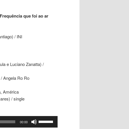
Frequência que foi ao ar
tiago) / INI
a e Luciano Zanatta) /
 / Angela Ro Ro
a, América
res) / single
Use
00:00
as