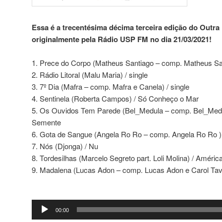
Essa é a trecentésima décima terceira edição do Outra 
originalmente pela Rádio USP FM no dia 21/03/2021!
1. Prece do Corpo (Matheus Santiago – comp. Matheus San
2. Rádio Litoral (Malu Maria) / single
3. 7º Dia (Mafra – comp. Mafra e Canela) / single
4. Sentinela (Roberta Campos) / Só Conheço o Mar
5. Os Ouvidos Tem Parede (Bel_Medula – comp. Bel_Medul
Semente
6. Gota de Sangue (Angela Ro Ro – comp. Angela Ro Ro )
7. Nós (Djonga) / Nu
8. Tordesilhas (Marcelo Segreto part. Loli Molina) / Améric
9. Madalena (Lucas Adon – comp. Lucas Adon e Carol Tava
Tocador
00:00
de