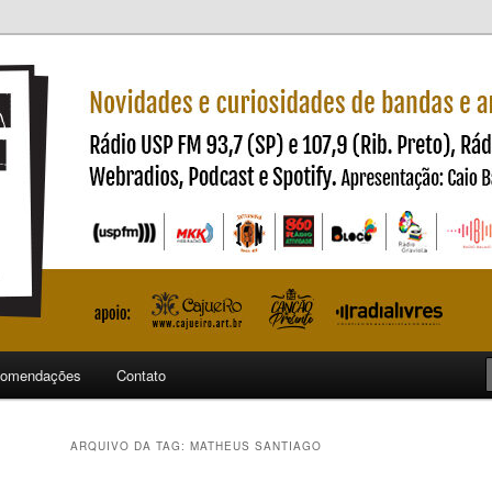
ndas e artistas nacionais
ncia
omendações
Contato
ARQUIVO DA TAG:
MATHEUS SANTIAGO