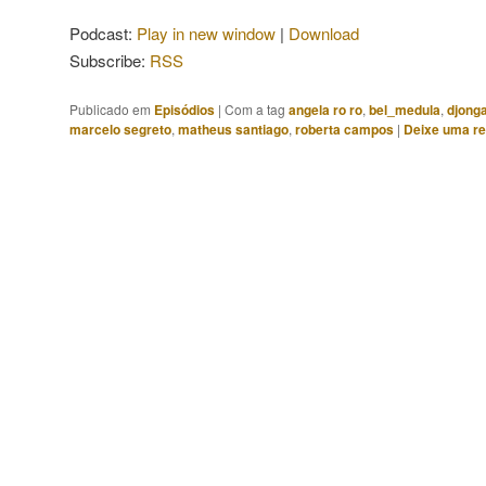
áudio
Podcast:
Play in new window
|
Download
Subscribe:
RSS
Publicado em
Episódios
|
Com a tag
angela ro ro
,
bel_medula
,
djong
marcelo segreto
,
matheus santiago
,
roberta campos
|
Deixe uma r