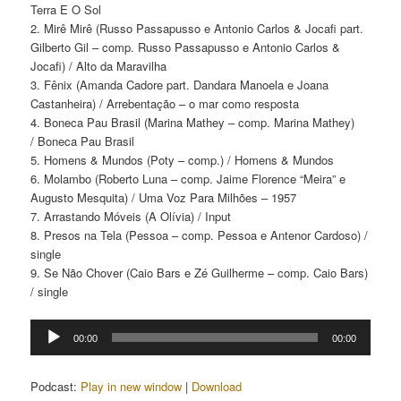
Terra E O Sol
2. Mirê Mirê (Russo Passapusso e Antonio Carlos & Jocafi part.
Gilberto Gil – comp. Russo Passapusso e Antonio Carlos &
Jocafi) / Alto da Maravilha
3. Fênix (Amanda Cadore part. Dandara Manoela e Joana
Castanheira) / Arrebentação – o mar como resposta
4. Boneca Pau Brasil (Marina Mathey – comp. Marina Mathey)
/ Boneca Pau Brasil
5. Homens & Mundos (Poty – comp.) / Homens & Mundos
6. Molambo (Roberto Luna – comp. Jaime Florence “Meira” e
Augusto Mesquita) / Uma Voz Para Milhões – 1957
7. Arrastando Móveis (A Olívia) / Input
8. Presos na Tela (Pessoa – comp. Pessoa e Antenor Cardoso) /
single
9. Se Não Chover (Caio Bars e Zé Guilherme – comp. Caio Bars)
/ single
Tocador
00:00
00:00
de
áudio
Podcast:
Play in new window
|
Download