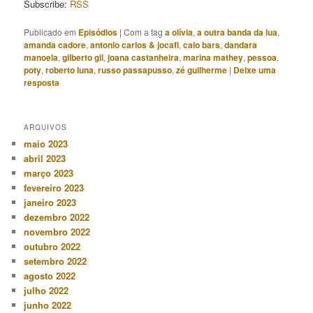
Subscribe:
RSS
Publicado em
Episódios
|
Com a tag
a olívia
,
a outra banda da lua
,
amanda cadore
,
antonio carlos & jocafi
,
caio bars
,
dandara
manoela
,
gilberto gil
,
joana castanheira
,
marina mathey
,
pessoa
,
poty
,
roberto luna
,
russo passapusso
,
zé guilherme
|
Deixe uma
resposta
ARQUIVOS
maio 2023
abril 2023
março 2023
fevereiro 2023
janeiro 2023
dezembro 2022
novembro 2022
outubro 2022
setembro 2022
agosto 2022
julho 2022
junho 2022