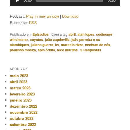
00:00
00:00
de
áudio
Podcast:
Play in new window
|
Download
Subscribe:
RSS
Publicado em
Episódios
|
Com a tag
abril
,
alan lopes
,
codinome
winchester
,
coyotes
,
joão capdeville
,
joão perreka e os
alambiques
,
juliano guerra
,
kv
,
marcelo rizzo
,
nenhum de nós
,
paulinho moska
,
spin órbita
,
teco martins
|
3
Respostas
ARQUIVOS
maio 2023
abril 2023
março 2023
fevereiro 2023
janeiro 2023
dezembro 2022
novembro 2022
outubro 2022
setembro 2022