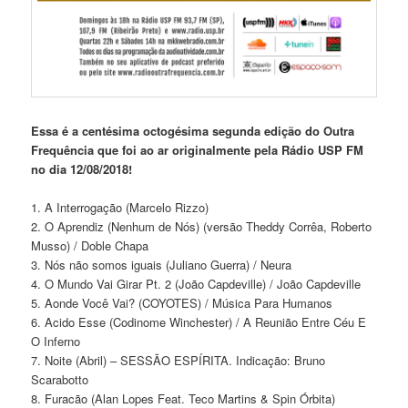
Essa é a centésima octogésima segunda edição do Outra
Frequência que foi ao ar originalmente pela Rádio USP FM
no dia 12/08/2018!
1. A Interrogação (Marcelo Rizzo)
2. O Aprendiz (Nenhum de Nós) (versão Theddy Corrêa, Roberto
Musso) / Doble Chapa
3. Nós não somos iguais (Juliano Guerra) / Neura
4. O Mundo Vai Girar Pt. 2 (João Capdeville) / João Capdeville
5. Aonde Você Vai? (COYOTES) / Música Para Humanos
6. Acido Esse (Codinome Winchester) / A Reunião Entre Céu E
O Inferno
7. Noite (Abril) – SESSÃO ESPÍRITA. Indicação: Bruno
Scarabotto
8. Furacão (Alan Lopes Feat. Teco Martins & Spin Órbita)