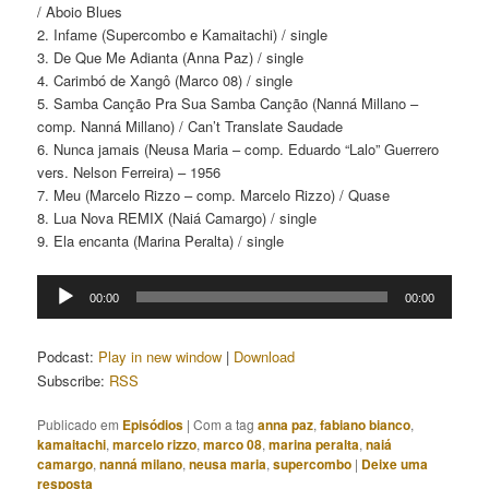
/ Aboio Blues
2. Infame (Supercombo e Kamaitachi) / single
3. De Que Me Adianta (Anna Paz) / single
4. Carimbó de Xangô (Marco 08) / single
5. Samba Canção Pra Sua Samba Canção (Nanná Millano –
comp. Nanná Millano) / Can’t Translate Saudade
6. Nunca jamais (Neusa Maria – comp. Eduardo “Lalo” Guerrero
vers. Nelson Ferreira) – 1956
7. Meu (Marcelo Rizzo – comp. Marcelo Rizzo) / Quase
8. Lua Nova REMIX (Naiá Camargo) / single
9. Ela encanta (Marina Peralta) / single
Tocador
00:00
00:00
de
áudio
Podcast:
Play in new window
|
Download
Subscribe:
RSS
Publicado em
Episódios
|
Com a tag
anna paz
,
fabiano bianco
,
kamaitachi
,
marcelo rizzo
,
marco 08
,
marina peralta
,
naiá
camargo
,
nanná milano
,
neusa maria
,
supercombo
|
Deixe uma
resposta