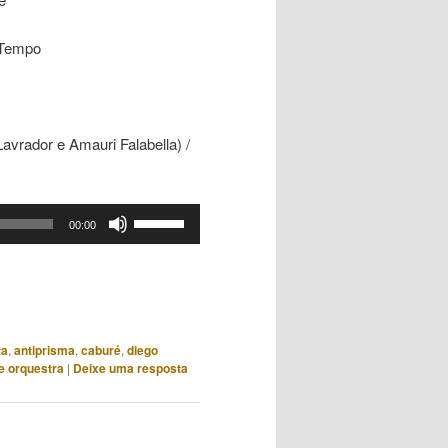
 Tempo
avrador e Amauri Falabella) /
Use
00:00
as
setas
para
cima
ou
ta
,
antiprisma
,
caburé
,
diego
para
e orquestra
|
Deixe uma resposta
baixo
para
aumentar