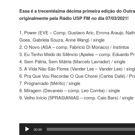
Essa é a trecentésima décima primeira edição do Outra
originalmente pela Rádio USP FM no dia 07/03/2021!
1. Power (EVE – Comp. Gustavo Aric, Emma Araujo, Nathal
Goes, Gabriela Souza, Anne Wang) / single
2. O Novo (ASA – comp. Fabricio Di Monaco) / Instintos
3. Eu Tenho Medo do Silêncio (Apeles – comp. Eduardo Pra
4. Sem Pátria, Sem Mátria (Marcelo Lavrador) / single
5. A Vida Não São Flores (Vander Lee – Vander Lee) / sing
6. Pra Que Vou Recordar O Que Chorei (Carlos Dafé) / P
7. Programado (Mérito) / single
8. Miragem (Devaneio – comp. Leo Corrêa) / single
9. Velho Início (5PRAStANtAS – comp. Caio Bars) / single
Tocador
00:00
de