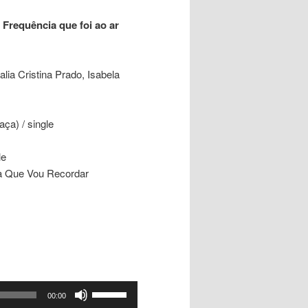
 Frequência que foi ao ar
ia Cristina Prado, Isabela
ça) / single
le
ra Que Vou Recordar
Use
00:00
as