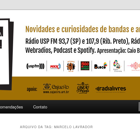
ndas e artistas nacionais
ncia
omendações
Contato
ARQUIVO DA TAG:
MARCELO LAVRADOR