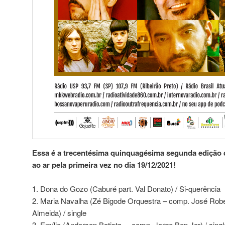
Essa é a trecentésima quinquagésima segunda edição d
ao ar pela primeira vez no dia 19/12/2021!
1. Dona do Gozo (Caburé part. Val Donato) / Si-querência
2. Maria Navalha (Zé Bigode Orquestra – comp. José Rob
Almeida) / single
3. Emílio (Anderson Batista – comp. Jorge Ben Jor) / singl