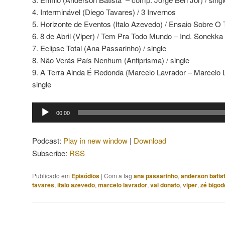
4. Interminável (Diego Tavares) / 3 Invernos
5. Horizonte de Eventos (Italo Azevedo) / Ensaio Sobre O
6. 8 de Abril (Viper) / Tem Pra Todo Mundo – Ind. Sonekka
7. Eclipse Total (Ana Passarinho) / single
8. Não Verás País Nenhum (Antiprisma) / single
9. A Terra Ainda É Redonda (Marcelo Lavrador – Marcelo L
single
Tocador
00:00
de
áudio
Podcast:
Play in new window
|
Download
Subscribe:
RSS
Publicado em
Episódios
|
Com a tag
ana passarinho
,
anderson batis
tavares
,
italo azevedo
,
marcelo lavrador
,
val donato
,
viper
,
zé bigod