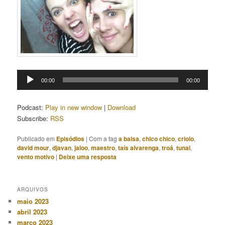
Tocador
00:00
00:00
de
áudio
Podcast:
Play in new window
|
Download
Subscribe:
RSS
Publicado em
Episódios
|
Com a tag
a balsa
,
chico chico
,
criolo
,
david mour
,
djavan
,
jaloo
,
maestro
,
taís alvarenga
,
troá
,
tunai
,
vento motivo
|
Deixe uma resposta
ARQUIVOS
maio 2023
abril 2023
março 2023