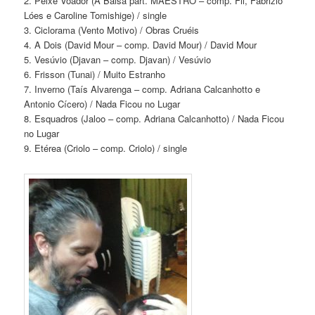
2. Peixe Voador (A Balsa part. MAESTRO – comp. Fil, Fabrizio
Lóes e Caroline Tomishige) / single
3. Ciclorama (Vento Motivo) / Obras Cruéis
4. A Dois (David Mour – comp. David Mour) / David Mour
5. Vesúvio (Djavan – comp. Djavan) / Vesúvio
6. Frisson (Tunai) / Muito Estranho
7. Inverno (Taís Alvarenga – comp. Adriana Calcanhotto e
Antonio Cícero) / Nada Ficou no Lugar
8. Esquadros (Jaloo – comp. Adriana Calcanhotto) / Nada Ficou
no Lugar
9. Etérea (Criolo – comp. Criolo) / single