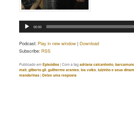
Tocador
00:00
de
áudio
Podcast:
Play in new window
|
Download
Subscribe:
RSS
Publicado em
Episódios
|
Com a tag
adriana calcanhotto
,
barcamund
malt
,
gilberto gil
,
guilherme arantes
,
los volks
,
luizinho e seus dinam
mandarinas
|
Deixe uma resposta