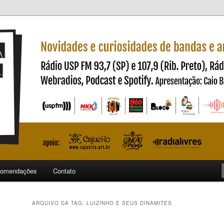
ndas e artistas nacionais
ncia
omendações
Contato
ARQUIVO DA TAG:
LUIZINHO E SEUS DINAMITES