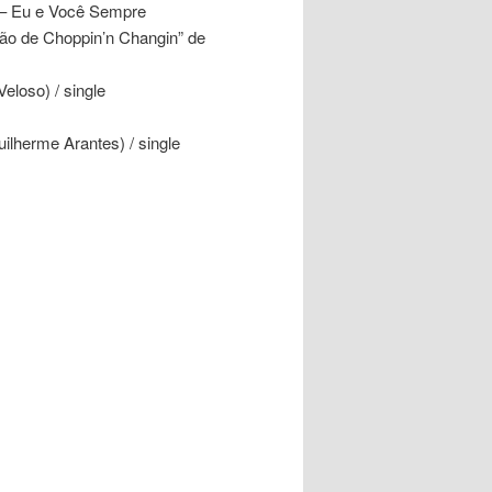
 – Eu e Você Sempre
ão de Choppin’n Changin” de
loso) / single
lherme Arantes) / single