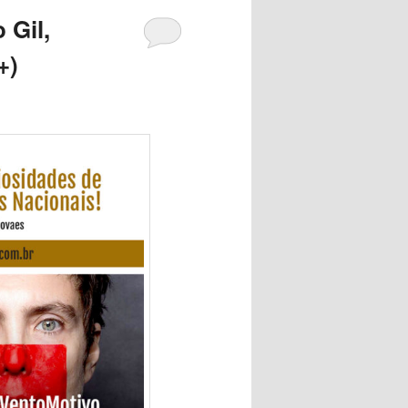
 Gil,
+)