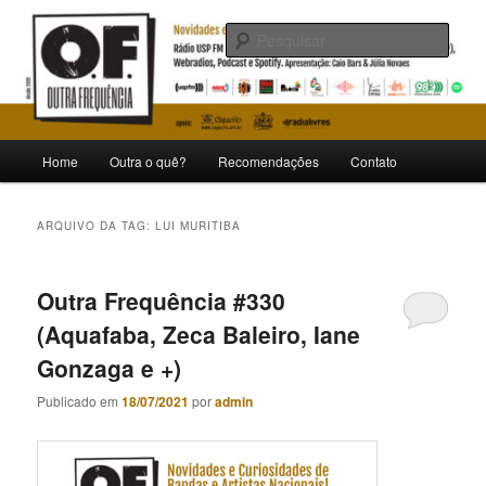
Pular
Pular
Novidades e curiosidades de bandas e artistas nacionais
para
para
Pesqu
o
o
conteúdo
conteúdo
Outra Frequência
principal
secundário
Menu
Home
Outra o quê?
Recomendações
Contato
principal
ARQUIVO DA TAG:
LUI MURITIBA
Outra Frequência #330
(Aquafaba, Zeca Baleiro, Iane
Gonzaga e +)
Publicado em
18/07/2021
por
admin