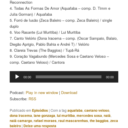
Reconnection
4. Todas As Formas De Amor (Aquafaba – comp. D. Timm e
Julia Gorman) / Aquafaba
5. Forró de Iusão (Zeca Baleiro – comp. Zeca Baleiro) / single
duplo
6. Voo Rasante (Lui Muritiba) / Lui Muritiba
7. Canto Velório (Dona Iracema – comp. (Oscar Sampaio, Balaio,
Diegão Aprigio, Pablo Bahia e André T) / Velório
8. Clareia Trevas (The Baggios) / Tupã-Rá
9. Coração Vagabundo (Mercedes Sosa e Caetano Veloso –
comp. Caetano Veloso) / Cantora
Tocador
00:00
00:00
de
áudio
Podcast:
Play in new window
|
Download
Subscribe:
RSS
Publicado em
Episódios
|
Com a tag
aquafaba
,
caetano veloso
,
dona iracema
,
iane gonzaga
,
lui muritiba
,
mercedes sosa
,
naiá
,
naiá camargo
,
rafael moraes
,
raul mascarenhas
,
the baggios
,
zeca
baleiro
|
Deixe uma resposta