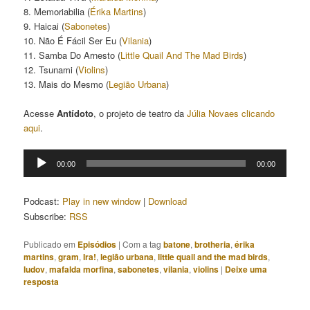
8. Memoriabilia (
Érika Martins
)
9. Haicai (
Sabonetes
)
10. Não É Fácil Ser Eu (
Vilania
)
11. Samba Do Arnesto (
Little Quail And The Mad Birds
)
12. Tsunami (
Violins
)
13. Mais do Mesmo (
Legião Urbana
)
Acesse
Antídoto
, o projeto de teatro da
Júlia Novaes
clicando
aqui
.
Tocador
00:00
00:00
de
áudio
Podcast:
Play in new window
|
Download
Subscribe:
RSS
Publicado em
Episódios
|
Com a tag
batone
,
brotheria
,
érika
martins
,
gram
,
Ira!
,
legião urbana
,
little quail and the mad birds
,
ludov
,
mafalda morfina
,
sabonetes
,
vilania
,
violins
|
Deixe uma
resposta