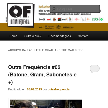
Pular
Pular
Novidades e curiosidades de bandas e artistas nacionais
para
para
Pesqu
o
o
conteúdo
conteúdo
Outra Frequência
principal
secundário
Menu
Home
Outra o quê?
Recomendações
Contato
principal
ARQUIVO DA TAG:
LITTLE QUAIL AND THE MAD BIRDS
Outra Frequência #02
(Batone, Gram, Sabonetes e
+)
Publicado em
08/02/2015
por
outrafrequencia