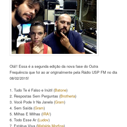
Olá!! Essa é a segunda edição da nova fase do Outra
Frequência que foi ao ar originalmente pela Rádio USP FM no dia
08/02/2015!
1. Tudo Te é Falso e Inútil (
Batone
)
2. Respostas Sem Perguntas (
Brotheria
)
3. Você Pode Ir Na Janela (
Gram
)
4. Sem Saída (
Gram
)
5. Milhas E Milhas (
IRA!
)
6. Todo Esse Ar (
Ludov
)
7. Estátua Viva (
Mafalda Morfina
)