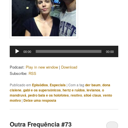
Tocador
00:00
00:00
de
áudio
Podcast:
Play in new window
|
Download
Subscribe:
RSS
Publicado em
Episódios
,
Especiais
|
Com a tag
der baum
,
dona
cislene
,
gabi e os supersônicos
,
hertz e ruídos
,
levianos
,
o
mandruvá
,
pedro bala e os holofotes
,
restivo
,
siloé claus
,
vento
motivo
|
Deixe uma resposta
Outra Frequência #73