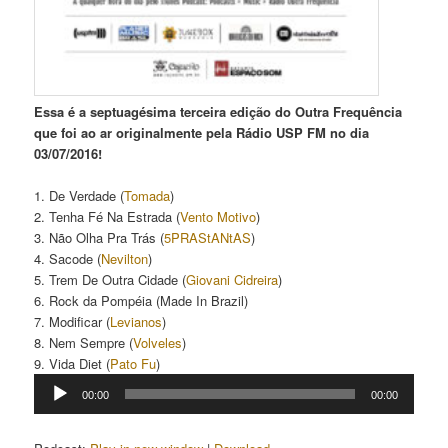
Essa é a septuagésima terceira edição do Outra Frequência
que foi ao ar originalmente pela Rádio USP FM no dia
03/07/2016!
1. De Verdade (
Tomada
)
2. Tenha Fé Na Estrada (
Vento Motivo
)
3. Não Olha Pra Trás (
5PRAStANtAS
)
4. Sacode (
Nevilton
)
5. Trem De Outra Cidade (
Giovani Cidreira
)
6. Rock da Pompéia (Made In Brazil)
7. Modificar (
Levianos
)
8. Nem Sempre (
Volveles
)
9. Vida Diet (
Pato Fu
)
Tocador
00:00
00:00
de
áudio