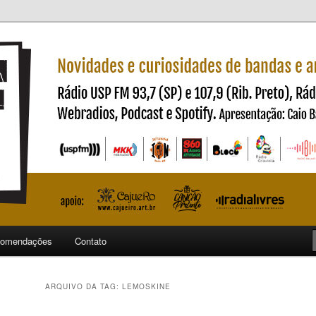
ndas e artistas nacionais
ncia
omendações
Contato
ARQUIVO DA TAG:
LEMOSKINE