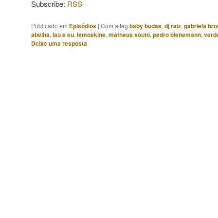
Subscribe:
RSS
Publicado em
Episódios
|
Com a tag
baby budas
,
dj raiz
,
gabriela br
abelha
,
lau e eu
,
lemoskine
,
matheus souto
,
pedro bienemann
,
verd
Deixe uma resposta