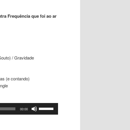
ra Frequência que foi ao ar
outo) / Gravidade
ias (e contando)
ingle
Use
00:00
as
setas
para