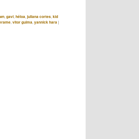
cima
ou
own
,
gavi
,
héloa
,
juliana cortes
,
kid
para
erame
,
vitor guima
,
yannick hara
|
baixo
para
aumentar
ou
diminuir
o
volume.