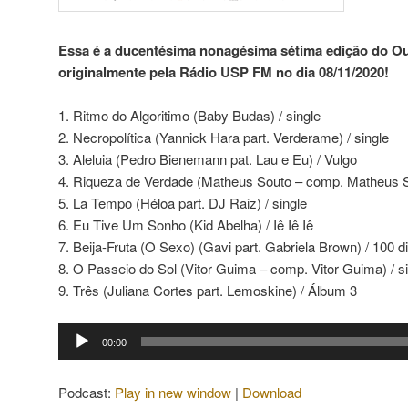
Essa é a ducentésima nonagésima sétima edição do Out
originalmente pela Rádio USP FM no dia 08/11/2020!
1. Ritmo do Algoritimo (Baby Budas) / single
2. Necropolítica (Yannick Hara part. Verderame) / single
3. Aleluia (Pedro Bienemann pat. Lau e Eu) / Vulgo
4. Riqueza de Verdade (Matheus Souto – comp. Matheus S
5. La Tempo (Héloa part. DJ Raiz) / single
6. Eu Tive Um Sonho (Kid Abelha) / Iê Iê Iê
7. Beija-Fruta (O Sexo) (Gavi part. Gabriela Brown) / 100 d
8. O Passeio do Sol (Vitor Guima – comp. Vitor Guima) / s
9. Três (Juliana Cortes part. Lemoskine) / Álbum 3
Tocador
00:00
de
áudio
Podcast:
Play in new window
|
Download