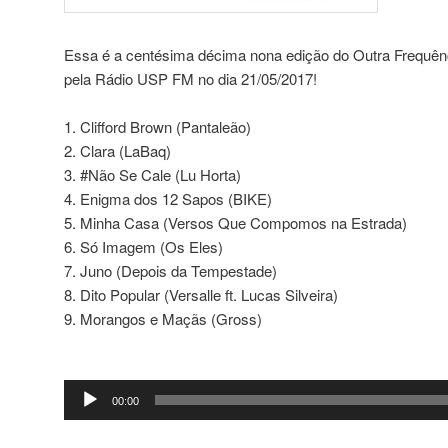
Essa é a centésima décima nona edição do Outra Frequênci
pela Rádio USP FM no dia 21/05/2017!
1. Clifford Brown (Pantaleão)
2. Clara (LaBaq)
3. #Não Se Cale (Lu Horta)
4. Enigma dos 12 Sapos (BIKE)
5. Minha Casa (Versos Que Compomos na Estrada)
6. Só Imagem (Os Eles)
7. Juno (Depois da Tempestade)
8. Dito Popular (Versalle ft. Lucas Silveira)
9. Morangos e Maçãs (Gross)
Tocador
00:00
de
áudio