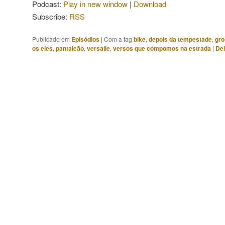
Podcast:
Play in new window
|
Download
Subscribe:
RSS
Publicado em
Episódios
|
Com a tag
bike
,
depois da tempestade
,
gro
os eles
,
pantaleão
,
versalle
,
versos que compomos na estrada
|
De