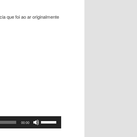
a que foi ao ar originalmente
Use
00:00
as
setas