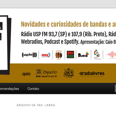
ndas e artistas nacionais
ncia
omendações
Contato
ARQUIVO DA TAG:
LABAQ