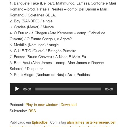
1. Banquete Fake (Bel part. Mahmundo, Larrissa Conforte e Mari
Romano – prod. Rafaela Prestes – comp. Bel Baroni e Mari
Romano) / Coletânea SÊLA.
2. Boy (SANDRO) / single
3. Grades (Meyot) / Meiote
4. O Futuro Já Chegou (Arte Kerosene – comp. Gabriel de
Oliveira) / O Futuro Chegou, e Agora?
5. Medúlla (Komunga) / single
6. G.U.E.T.O (Gueto) / Estação Primeira
7. Faísca (Bruno Chaves) / A Noite E Mais Eu
8. Bem Aqui (Alan James – comp. Alan James e Raphael
Scherer) / Despertar
9. Porto Alegre (Nenhum de Nós) / As + Pedidas
Tocador
00:00
00:00
de
áudio
Podcast:
Play in new window
|
Download
Subscribe:
RSS
Publicado em
Episódios
|
Com a tag
alan james
,
arte kerosene
,
bel
,