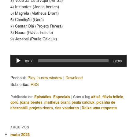
3) Você Já Está Aqui (Alf Sá)
4) Instantes (Joana bentes)
5) Magrela (Matheus Brant)
6) Condição (Gorú)
7) Cantar Olá (Projeto Rivera)
8) Neura (Flávia Felício)
9) Jezebel (Paula Calciuk)
Tocador
00:00
00:00
de
áudio
Podcast:
Play in new window
|
Download
Subscribe:
RSS
Publicado em
Episódios
,
Especiais
|
Com a tag
alf sá
,
flávia felício
,
gorú
,
joana bentes
,
matheus brant
,
paula calciuk
,
picanha de
chernobill
,
projeto rivera
,
rios voadores
|
Deixe uma resposta
ARQUIVOS
maio 2023