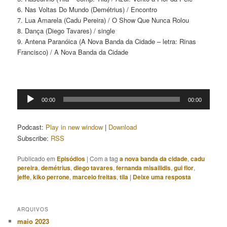
6. Nas Voltas Do Mundo (Demétrius) / Encontro
7. Lua Amarela (Cadu Pereira) / O Show Que Nunca Rolou
8. Dança (Diego Tavares) / single
9. Antena Paranóica (A Nova Banda da Cidade – letra: Rinas
Francisco) / A Nova Banda da Cidade
Tocador
00:00
00:00
de
áudio
Podcast:
Play in new window
|
Download
Subscribe:
RSS
Publicado em
Episódios
|
Com a tag
a nova banda da cidade
,
cadu
pereira
,
demétrius
,
diego tavares
,
fernanda misailidis
,
gui flor
,
jeffe
,
kiko perrone
,
marcelo freitas
,
tila
|
Deixe uma resposta
ARQUIVOS
maio 2023