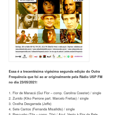
Essa é a trecentésima vigésima segunda edição do Outra
Frequência que foi ao ar originalmente pela Rádio USP FM
no dia 23/05/2021!
1. Flor de Manacá (Gui Flor – comp. Carolina Coester) / single
2. Zunido (Kiko Perrone part. Marcelo Freitas) / single
3. Ovelha Desgarrada (Jeffe)
4. Sete Cantos (Fernanda Misailidis) / single
5. Rascunho (Tila – comp. Tila) / Azul. Vento à Flor da Pele