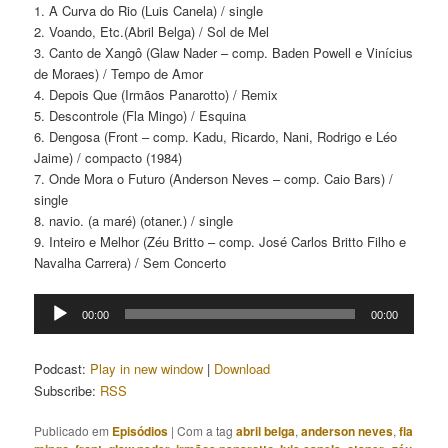
1. A Curva do Rio (Luis Canela) / single
2. Voando, Etc.(Abril Belga) / Sol de Mel
3. Canto de Xangô (Glaw Nader – comp. Baden Powell e Vinícius
de Moraes) / Tempo de Amor
4. Depois Que (Irmãos Panarotto) / Remix
5. Descontrole (Fla Mingo) / Esquina
6. Dengosa (Front – comp. Kadu, Ricardo, Nani, Rodrigo e Léo
Jaime) / compacto (1984)
7. Onde Mora o Futuro (Anderson Neves – comp. Caio Bars) /
single
8. navio. (a maré) (otaner.) / single
9. Inteiro e Melhor (Zéu Britto – comp. José Carlos Britto Filho e
Navalha Carrera) / Sem Concerto
Tocador
00:00
00:00
de
áudio
Podcast:
Play in new window
|
Download
Subscribe:
RSS
Publicado em
Episódios
|
Com a tag
abril belga
,
anderson neves
,
fla