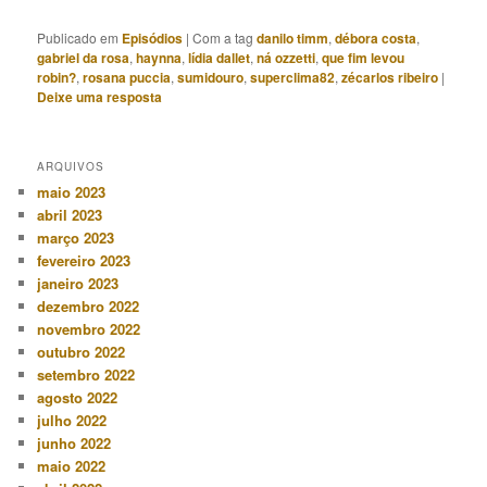
Publicado em
Episódios
|
Com a tag
danilo timm
,
débora costa
,
gabriel da rosa
,
haynna
,
lídia dallet
,
ná ozzetti
,
que fim levou
robin?
,
rosana puccia
,
sumidouro
,
superclima82
,
zécarlos ribeiro
|
Deixe uma resposta
ARQUIVOS
maio 2023
abril 2023
março 2023
fevereiro 2023
janeiro 2023
dezembro 2022
novembro 2022
outubro 2022
setembro 2022
agosto 2022
julho 2022
junho 2022
maio 2022