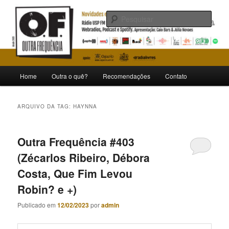
Pular
Pular
Novidades e curiosidades de bandas e artistas nacionais
para
para
Pesqu
o
o
conteúdo
conteúdo
Outra Frequência
principal
secundário
Menu
Home
Outra o quê?
Recomendações
Contato
principal
ARQUIVO DA TAG:
HAYNNA
Outra Frequência #403
(Zécarlos Ribeiro, Débora
Costa, Que Fim Levou
Robin? e +)
Publicado em
12/02/2023
por
admin