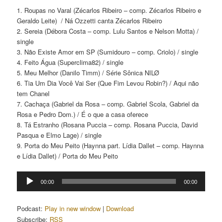
1. Roupas no Varal (Zécarlos Ribeiro – comp. Zécarlos Ribeiro e
Geraldo Leite) / Ná Ozzetti canta Zécarlos Ribeiro
2. Sereia (Débora Costa – comp. Lulu Santos e Nelson Motta) /
single
3. Não Existe Amor em SP (Sumidouro – comp. Criolo) / single
4. Feito Água (Superclima82) / single
5. Meu Melhor (Danilo Timm) / Série Sônica NILØ
6. Tia Um Dia Você Vai Ser (Que Fim Levou Robin?) / Aqui não
tem Chanel
7. Cachaça (Gabriel da Rosa – comp. Gabriel Scola, Gabriel da
Rosa e Pedro Dom.) / É o que a casa oferece
8. Tá Estranho (Rosana Puccia – comp. Rosana Puccia, David
Pasqua e Elmo Lage) / single
9. Porta do Meu Peito (Haynna part. Lídia Dallet – comp. Haynna
e Lídia Dallet) / Porta do Meu Peito
Tocador
00:00
00:00
de
áudio
Podcast:
Play in new window
|
Download
Subscribe:
RSS