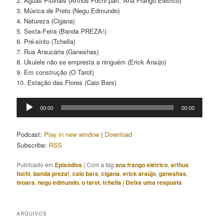
2. Águas Pluviais (Arthus Fochi part. Ana Frango Elétrico)
3. Música de Preto (Negu Edmundo)
4. Natureza (Cigana)
5. Sexta-Feira (Banda PREZA!)
6. Pré-sinto (Tchella)
7. Rua Araucária (Ganeshas)
8. Ukulele não se empresta a ninguém (Erick Araújo)
9. Em construção (O Tarot)
10. Estação das Flores (Caio Bars)
Tocador
00:00
00:00
de
áudio
Podcast:
Play in new window
|
Download
Subscribe:
RSS
Publicado em
Episódios
|
Com a tag
ana frango elétrico
,
arthus
fochi
,
banda preza!
,
caio bars
,
cigana
,
erick araújo
,
ganeshas
,
moara
,
negu edmundo
,
o tarot
,
tchella
|
Deixe uma resposta
ARQUIVOS