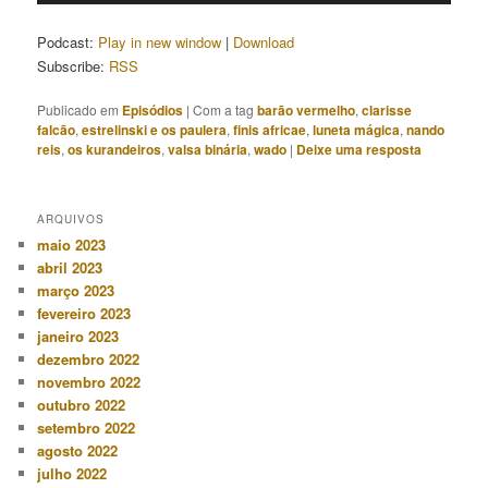
áudio
Podcast:
Play in new window
|
Download
Subscribe:
RSS
Publicado em
Episódios
|
Com a tag
barão vermelho
,
clarisse
falcão
,
estrelinski e os paulera
,
finis africae
,
luneta mágica
,
nando
reis
,
os kurandeiros
,
valsa binária
,
wado
|
Deixe uma resposta
ARQUIVOS
maio 2023
abril 2023
março 2023
fevereiro 2023
janeiro 2023
dezembro 2022
novembro 2022
outubro 2022
setembro 2022
agosto 2022
julho 2022