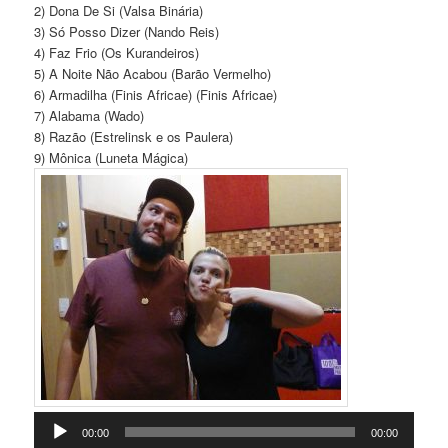
2) Dona De Si (Valsa Binária)
3) Só Posso Dizer (Nando Reis)
4) Faz Frio (Os Kurandeiros)
5) A Noite Não Acabou (Barão Vermelho)
6) Armadilha (Finis Africae) (Finis Africae)
7) Alabama (Wado)
8) Razão (Estrelinsk e os Paulera)
9) Mônica (Luneta Mágica)
Tocador
00:00
00:00
de