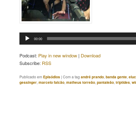
Tocador
00:00
de
áudio
Podcast:
Play in new window
|
Download
Subscribe:
RSS
Publicado em
Episódios
|
Com a tag
andré prando
,
banda gente
,
elu
gessinger
,
marcelo falcão
,
matheus torreão
,
pantaleão
,
triptides
,
wi