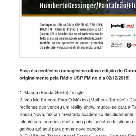
Essa é a centésima nonagésima oitava edição do Outra 
originalmente pela Rádio USP FM no dia 02/12/2018!
1. Massa (Banda Gente) / single
2. Vou Me Embora Para O México (Matheus Torreão) / Dis
recifense que venceu um reality show, mudou-se para a R
Bossa Nova, fez um mestrado acadêmico decididamente irr
talento para comédia contratado pela indústria do sitcom e
ganhou até aqui para gravar nove canções
3. Eu Vi Num Transe (André Prando – comp. Santiago Ema