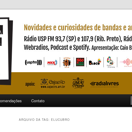
ndas e artistas nacionais
ncia
omendações
Contato
ARQUIVO DA TAG:
ELUCUBRO