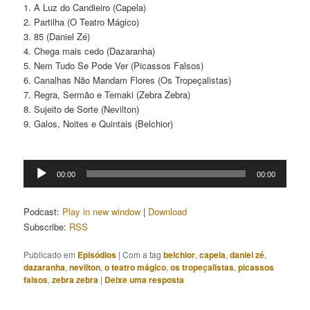
1. A Luz do Candieiro (Capela)
2. Partilha (O Teatro Mágico)
3. 85 (Daniel Zé)
4. Chega mais cedo (Dazaranha)
5. Nem Tudo Se Pode Ver (Picassos Falsos)
6. Canalhas Não Mandam Flores (Os Tropeçalistas)
7. Regra, Sermão e Temaki (Zebra Zebra)
8. Sujeito de Sorte (Nevilton)
9. Galos, Noites e Quintais (Belchior)
Tocador
00:00
00:00
de
áudio
Podcast:
Play in new window
|
Download
Subscribe:
RSS
Publicado em
Episódios
|
Com a tag
belchior
,
capela
,
daniel zé
,
dazaranha
,
nevilton
,
o teatro mágico
,
os tropeçalistas
,
picassos
falsos
,
zebra zebra
|
Deixe uma resposta