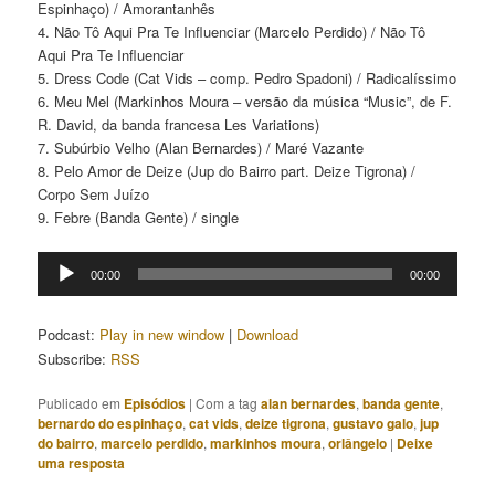
Espinhaço) / Amorantanhês
4. Não Tô Aqui Pra Te Influenciar (Marcelo Perdido) / Não Tô
Aqui Pra Te Influenciar
5. Dress Code (Cat Vids – comp. Pedro Spadoni) / Radicalíssimo
6. Meu Mel (Markinhos Moura – versão da música “Music”, de F.
R. David, da banda francesa Les Variations)
7. Subúrbio Velho (Alan Bernardes) / Maré Vazante
8. Pelo Amor de Deize (Jup do Bairro part. Deize Tigrona) /
Corpo Sem Juízo
9. Febre (Banda Gente) / single
Tocador
00:00
00:00
de
áudio
Podcast:
Play in new window
|
Download
Subscribe:
RSS
Publicado em
Episódios
|
Com a tag
alan bernardes
,
banda gente
,
bernardo do espinhaço
,
cat vids
,
deize tigrona
,
gustavo galo
,
jup
do bairro
,
marcelo perdido
,
markinhos moura
,
orlângelo
|
Deixe
uma resposta