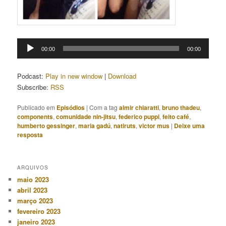
Tocador
00:00
00:00
de
áudio
Podcast:
Play in new window
|
Download
Subscribe:
RSS
Publicado em
Episódios
|
Com a tag
almir chiaratti
,
bruno thadeu
,
components
,
comunidade nin-jitsu
,
federico puppi
,
feito café
,
humberto gessinger
,
maria gadú
,
natiruts
,
victor mus
|
Deixe uma
resposta
ARQUIVOS
maio 2023
abril 2023
março 2023
fevereiro 2023
janeiro 2023