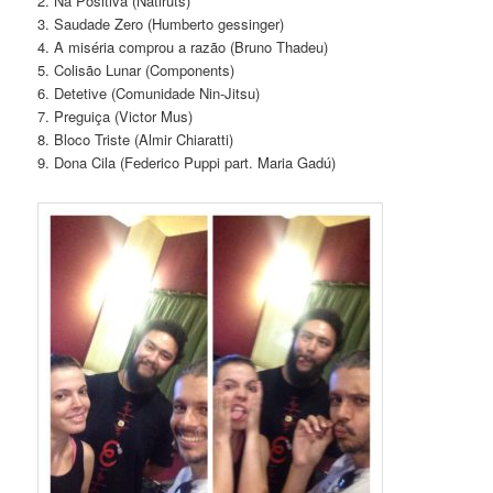
2. Na Positiva (Natiruts)
3. Saudade Zero (Humberto gessinger)
4. A miséria comprou a razão (Bruno Thadeu)
5. Colisão Lunar (Components)
6. Detetive (Comunidade Nin-Jitsu)
7. Preguiça (Victor Mus)
8. Bloco Triste (Almir Chiaratti)
9. Dona Cila (Federico Puppi part. Maria Gadú)