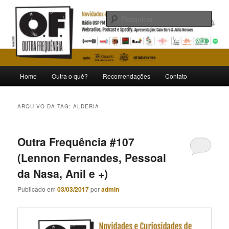
Pular
Pular
Novidades e curiosidades de bandas e artistas nacionais
para
para
Pesqu
o
o
conteúdo
conteúdo
Outra Frequência
principal
secundário
Menu
Home
Outra o quê?
Recomendações
Contato
principal
ARQUIVO DA TAG:
ALDERIA
Outra Frequência #107
(Lennon Fernandes, Pessoal
da Nasa, Anil e +)
Publicado em
03/03/2017
por
admin