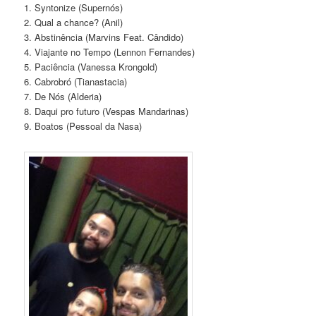
1. Syntonize (Supernós)
2. Qual a chance? (Anil)
3. Abstinência (Marvins Feat. Cândido)
4. Viajante no Tempo (Lennon Fernandes)
5. Paciência (Vanessa Krongold)
6. Cabrobró (Tianastacia)
7. De Nós (Alderia)
8. Daqui pro futuro (Vespas Mandarinas)
9. Boatos (Pessoal da Nasa)