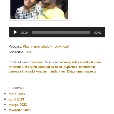
Tocador
00:00
00:00
de
áudio
Podcast:
Play in new window
|
Download
Subscribe:
RSS
Publicado em
Episódios
|
Com a tag
alderia
,
anil
,
cândido
,
lennon
fernandes
,
marvins
,
pessoal da nasa
,
supernós
,
tianastacia
,
vanessa krongold
,
vespas mandarinas
|
Deixe uma resposta
ARQUIVOS
maio 2023
abril 2023
março 2023
fevereiro 2023