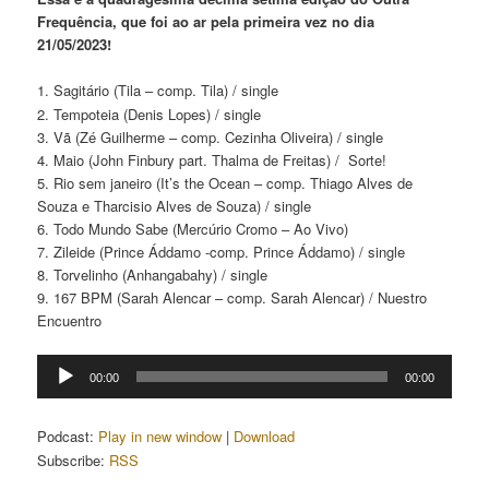
Frequência, que foi ao ar pela primeira vez no dia
21/05/2023!
1. Sagitário (Tila – comp. Tila) / single
2. Tempoteia (Denis Lopes) / single
3. Vã (Zé Guilherme – comp. Cezinha Oliveira) / single
4. Maio (John Finbury part. Thalma de Freitas) / Sorte!
5. Rio sem janeiro (It’s the Ocean – comp. Thiago Alves de
Souza e Tharcisio Alves de Souza) / single
6. Todo Mundo Sabe (Mercúrio Cromo – Ao Vivo)
7. Zileide (Prince Áddamo -comp. Prince Áddamo) / single
8. Torvelinho (Anhangabahy) / single
9. 167 BPM (Sarah Alencar – comp. Sarah Alencar) / Nuestro
Encuentro
Tocador
00:00
00:00
de
áudio
Podcast:
Play in new window
|
Download
Subscribe:
RSS