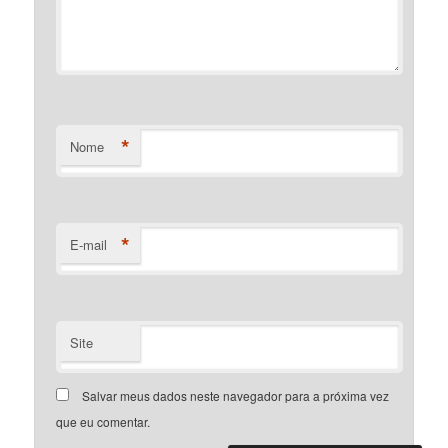
*
Nome
*
E-mail
Site
Salvar meus dados neste navegador para a próxima vez
que eu comentar.