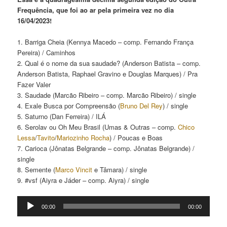
Frequência, que foi ao ar pela primeira vez no dia
16/04/2023!
1. Barriga Cheia (Kennya Macedo – comp. Fernando França
Pereira) / Caminhos
2. Qual é o nome da sua saudade? (Anderson Batista – comp.
Anderson Batista, Raphael Gravino e Douglas Marques) / Pra
Fazer Valer
3. Saudade (Marcão Ribeiro – comp. Marcão Ribeiro) / single
4. Exale Busca por Compreensão (
Bruno Del Rey
) / single
5. Saturno (Dan Ferreira) / ILÁ
6. Serolav ou Oh Meu Brasil (Umas & Outras – comp.
Chico
Lessa
/
Tavito
/
Mariozinho Rocha
) / Poucas e Boas
7. Carioca (Jônatas Belgrande – comp. Jônatas Belgrande) /
single
8. Semente (
Marco Vincit
e Tâmara) / single
9. #vsf (Aiyra e Jáder – comp. Aiyra) / single
Tocador
00:00
00:00
de
áudio