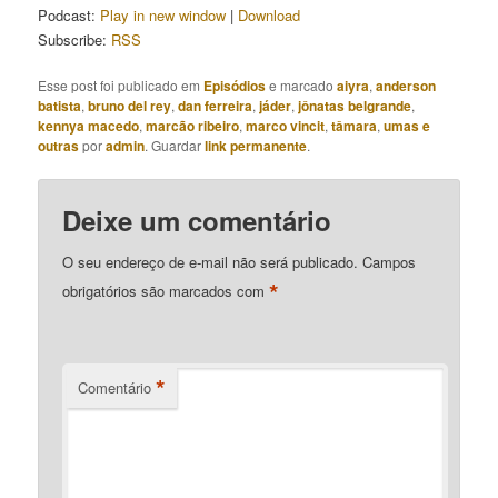
Podcast:
Play in new window
|
Download
Subscribe:
RSS
Esse post foi publicado em
Episódios
e marcado
aiyra
,
anderson
batista
,
bruno del rey
,
dan ferreira
,
jáder
,
jônatas belgrande
,
kennya macedo
,
marcão ribeiro
,
marco vincit
,
tâmara
,
umas e
outras
por
admin
. Guardar
link permanente
.
Deixe um comentário
O seu endereço de e-mail não será publicado.
Campos
*
obrigatórios são marcados com
*
Comentário