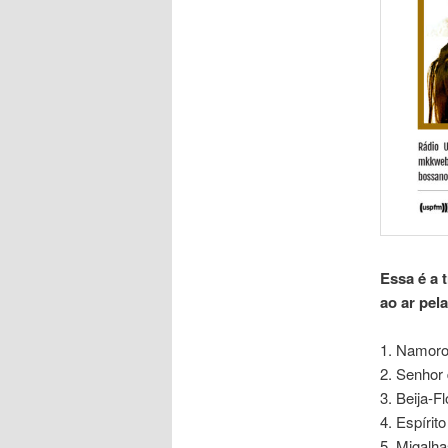
Essa é a 
ao ar pela
1. Namoro 
2. Senhor
3. Beija-F
4. Espírito
5. Migalha