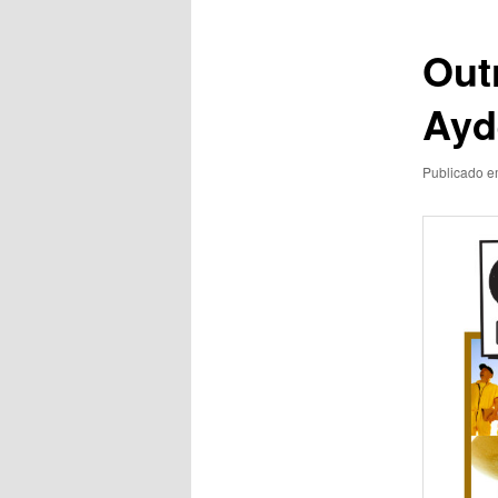
posts
Out
Aydê
Publicado 