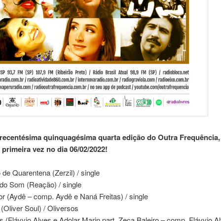
trecentésima quinquagésima quarta edição do Outra Frequência, 
 primeira vez no dia 06/02/2022!
de Quarentena (Zerzil) / single
 do Som (Reação) / single
lor (Aydê – comp. Aydê e Naná Freitas) / single
 (Oliver Soul) / Oliversos
s (Flávvio Alves e Adolar Marin part. Zeca Baleiro – comp. Flávvio A