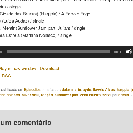
in) / single
Cidade das Bruxas) (Harppia) / A Ferro e Fogo
 (Luiza Audaz) / single
 Mentir (Sunflower Jam part. Juliah) / single
a Estrela (Mariana Nolasco) / single
00
00:00
Play in new window
|
Download
:
RSS
oi publicado em
Episódios
e marcado
adolar marin
,
aydê
,
flávvio Alves
,
harppia
,
j
ana nolasco
,
oliver soul
,
reação
,
sunflower jam
,
zeca baleiro
,
zerzil
por
admin
. 
e
.
 um comentário