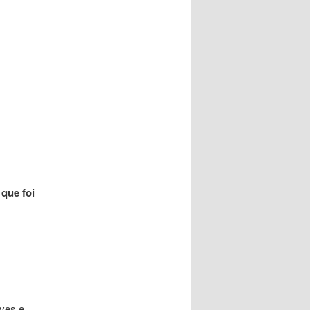
que foi
lves e