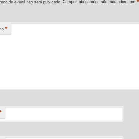
eço de e-mail não será publicado.
Campos obrigatórios são marcados com
*
io
*