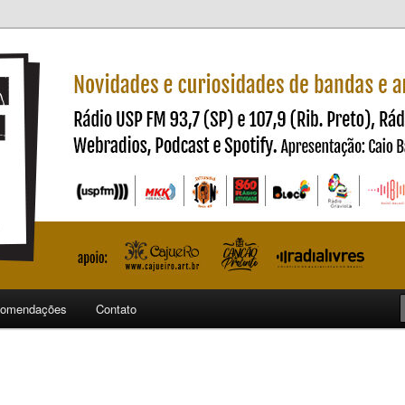
ndas e artistas nacionais
ncia
omendações
Contato