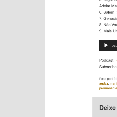
Adolar Mar
6. Salém (
7. Genesis
8. Não Vou
9. Mais Um
Tocador
00:
de
áudio
Podcast:
Subscribe
Esse post f
audaz
,
mari
permanent
Deixe