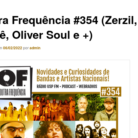
ra Frequência #354 (Zerzil,
, Oliver Soul e +)
em
06/02/2022
por
admin